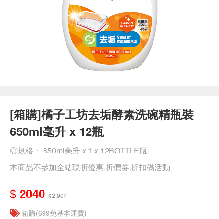
[箱購]橘子工坊去垢酵素洗碗精瓶裝
650ml毫升 x 12瓶
◎規格： 650ml毫升 x 1 x 12BOTTLE瓶
本商品不參加全站現折優惠.折價券.折扣碼活動
$
2040
$2,904
箱購(699免基本運費)