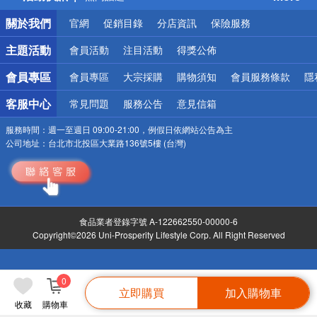
銀行優惠
關於我們
官網
促銷目錄
分店資訊
保險服務
偏遠地區配送
詐騙網頁！請小心！
主題活動
會員活動
注目活動
得獎公佈
會員專區
會員專區
大宗採購
購物須知
會員服務條款
隱
客服中心
常見問題
服務公告
意見信箱
服務時間：
週一至週日 09:00-21:00，例假日依網站公告為主
公司地址：
台北市北投區大業路136號5樓 (台灣)
食品業者登錄字號 A-122662550-00000-6
Copyright©2026 Uni-Prosperity Lifestyle Corp. All Right Reserved
0
立即購買
加入購物車
收藏
購物車