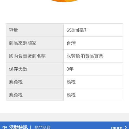
容量
650ml毫升
商品來源國家
台灣
國內負責廠商名稱
永豐餘消費品實業
保存天數
3年
應免稅
應稅
應免稅
應稅
偏遠地區配送
詐騙網頁！請小心！
得獎公告
活動快訊
more
熱門話題