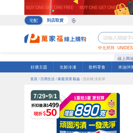
宅配
到店取貨
中元拜拜
UNIDES
海苔
巧克力
罐頭
線上商
好康主題
生鮮冷凍
飲料零食
米油沖
首頁
/ 日用生活
/ 家庭清潔 殺蟲
/ 洗衣精 洗衣球