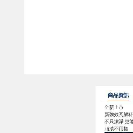
商品資訊
全新上市
新強效瓦解科
不只潔淨 更
頑漬不用搓