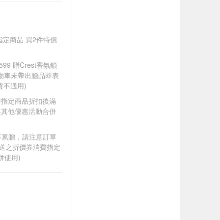
膠囊指定商品 買2件特價
99 贈Crest香氛鎖
購物車未帶出贈品即表
不適用)
D.風倍清指定商品折扣後滿
得與其他優惠活動合併
筆不累贈，請注意訂單
贈送之折價券消費指定
併使用)