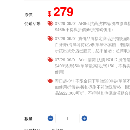
279
$
原價
促銷活動
07/29-09/01 ARIEL抗菌洗衣精/洗衣
$469(不得與折價券/折扣碼併用)
07/29-09/01 寶僑品牌指定商品折扣後滿$5
白牙膏(海洋薄荷)乙條(單筆不累贈，若
示該出貨分店已贈完，恕不補贈；超商取貨
07/29-09/01 Ariel.蘭諾.汰漬.BOL
$499現折$50(單筆最高限折$150，不
使用)
即日起-9/1 不限金額下單贈$200券(單
如使用折價券/折扣碼則不符贈送資格，
品滿$2,000可折，不得與其他優惠活動合
數量