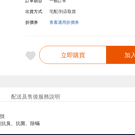
訂單類型
一般訂單
出貨方式
宅配/到店取貨
折價券
查看適用折價券
立即購買
加
配送及售後服務說明
技
能抗臭、抗菌、除蟎