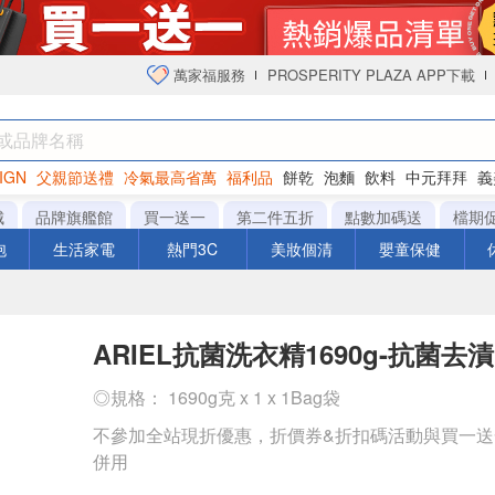
萬家福服務
PROSPERITY PLAZA APP下載
IGN
父親節送禮
冷氣最高省萬
福利品
餅乾
泡麵
飲料
中元拜拜
義
衛生紙
城
品牌旗艦館
買一送一
第二件五折
點數加碼送
檔期
泡
生活家電
熱門3C
美妝個清
嬰童保健
ARIEL抗菌洗衣精1690g-抗菌去漬
◎規格： 1690g克 x 1 x 1Bag袋
不參加全站現折優惠，折價券&折扣碼活動與買一
併用