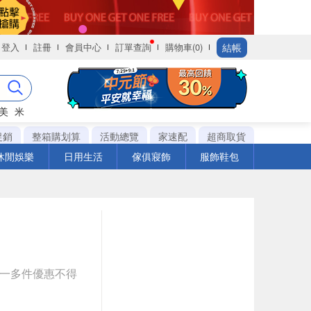
結帳
登入
註冊
會員中心
訂單查詢
購物車(0)
美
米
促銷
整箱購划算
活動總覽
家速配
超商取貨
休閒娛樂
日用生活
傢俱寢飾
服飾鞋包
送一多件優惠不得