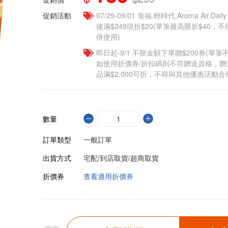
促銷活動
07/29-09/01 皂福.輕時代.Aroma Air.Da
後滿$249現折$20(單筆最高限折$40
併使用)
即日起-9/1 不限金額下單贈$200券(單
如使用折價券/折扣碼則不符贈送資格，
品滿$2,000可折，不得與其他優惠活動合
數量
訂單類型
一般訂單
出貨方式
宅配/到店取貨/超商取貨
折價券
查看適用折價券