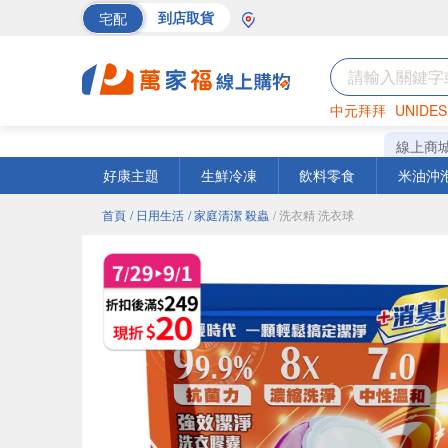
宅配
到店取貨
中元拜拜
UNIDES
海苔
巧克力
罐頭
線上商
好康主題
生鮮冷凍
飲料零食
米油沖
首頁
/ 日用生活
/ 家庭清潔 殺蟲
/ 洗衣精 洗衣球