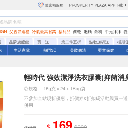
萬家福服務
PROSPERITY PLAZA APP下載
IGN
父親節送禮
冷氣最高省萬
福利品
餅乾
泡麵
飲料
中元拜拜
義
衛生紙
城
品牌旗艦館
買一送一
第二件五折
點數加碼送
檔期
泡
生活家電
熱門3C
美妝個清
嬰童保健
輕時代 強效潔淨洗衣膠囊(抑菌消臭
◎規格： 15g克 x 24 x 1Bag袋
不參加全站現折優惠，折價券&折扣碼活動與買一
併用
169
$
$299
促銷價