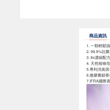
商品資訊
1. 一顆輕鬆
2. 99.9%
3. 8x濃縮
4. 天然植
5.專利消臭
6.微膠囊鎖
7.IFRA國