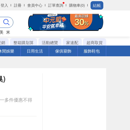
結帳
登入
註冊
會員中心
訂單查詢
購物車(0)
美
米
促銷
整箱購划算
活動總覽
家速配
超商取貨
休閒娛樂
日用生活
傢俱寢飾
服飾鞋包
)
送一多件優惠不得