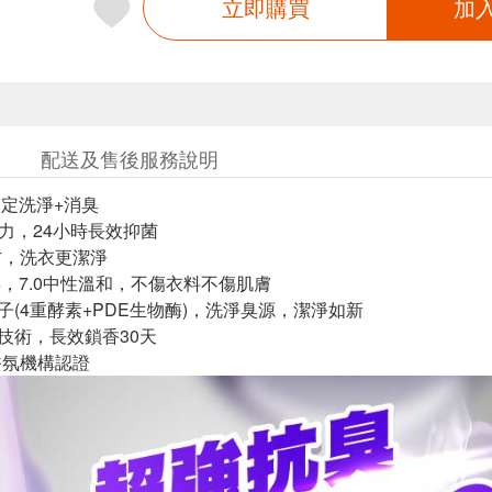
立即購買
加
配送及售後服務說明
搞定洗淨+消臭
抗菌力，24小時長效抑菌
配方，洗衣更潔淨
物皂，7.0中性溫和，不傷衣料不傷肌膚
因子(4重酵素+PDE生物酶)，洗淨臭源，潔淨如新
香技術，長效鎖香30天
際香氛機構認證