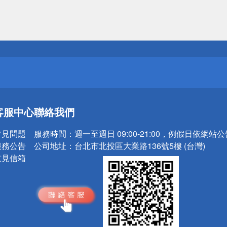
送
請小心！
送
客服中心
聯絡我們
請小心！
常見問題
服務時間：
週一至週日 09:00-21:00，例假日依網站
服務公告
公司地址：
台北市北投區大業路136號5樓 (台灣)
意見信箱