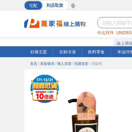
宅配
到店取貨
中元拜拜
UNIDES
巧克力
罐頭
海苔
線上商
好康主題
生鮮冷凍
飲料零食
米油沖
首頁
/ 美妝個清
/ 個人清潔
/ 洗護造型
/ 洗髮精