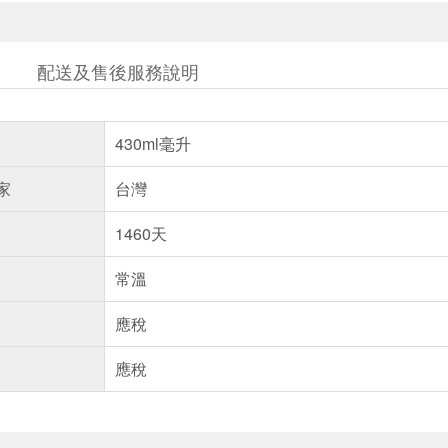
配送及售後服務說明
430ml毫升
家
台灣
1460天
常溫
應稅
應稅