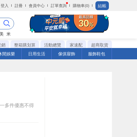
結帳
登入
註冊
會員中心
訂單查詢
購物車(0)
美
米
促銷
整箱購划算
活動總覽
家速配
超商取貨
休閒娛樂
日用生活
傢俱寢飾
服飾鞋包
送一多件優惠不得