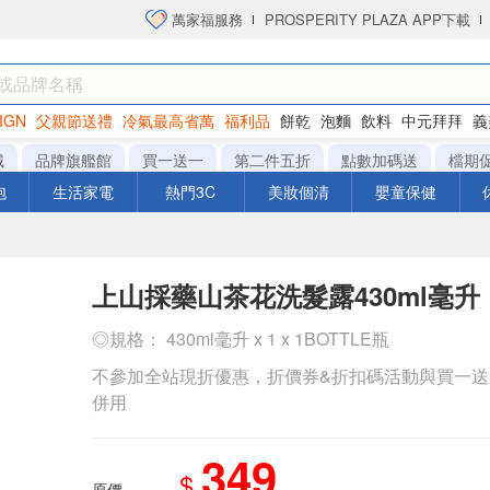
萬家福服務
PROSPERITY PLAZA APP下載
IGN
父親節送禮
冷氣最高省萬
福利品
餅乾
泡麵
飲料
中元拜拜
義
洋芋片
城
品牌旗艦館
買一送一
第二件五折
點數加碼送
檔期
泡
生活家電
熱門3C
美妝個清
嬰童保健
上山採藥山茶花洗髮露430ml毫升
◎規格： 430ml毫升 x 1 x 1BOTTLE瓶
不參加全站現折優惠，折價券&折扣碼活動與買一
併用
349
$
原價