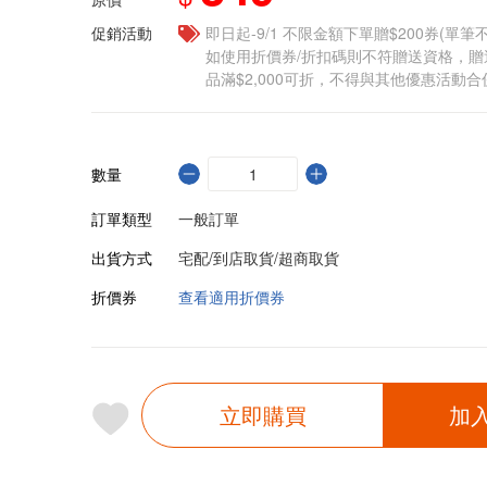
促銷活動
即日起-9/1 不限金額下單贈$200券(單
如使用折價券/折扣碼則不符贈送資格，
品滿$2,000可折，不得與其他優惠活動合
數量
訂單類型
一般訂單
出貨方式
宅配/到店取貨/超商取貨
折價券
查看適用折價券
立即購買
加