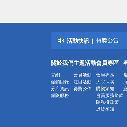
偏遠地區配
詐騙網頁！
得獎公告
活動快訊
熱門話題
銀行優惠
偏遠地區配
關於我們
主題活動
會員專區
詐騙網頁！
官網
會員活動
會員專區
促銷目錄
注目活動
大宗採購
分店資訊
得獎公佈
購物須知
保險服務
會員服務條款
隱私權政策
退貨須知