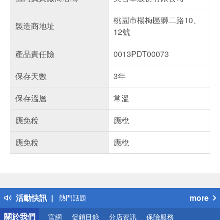
桃園市楊梅區獅二路10、
製造商地址
12號
產品責任險
0013PDT00073
保存天數
3年
保存溫層
常溫
應免稅
應稅
應免稅
應稅
偏遠地區配送
詐騙網頁！請小心！
得獎公告
活動快訊
more
熱門話題
銀行優惠
關於我們
官網
促銷目錄
分店資訊
保險服務
偏遠地區配送