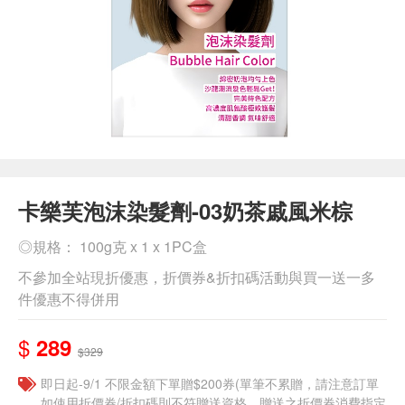
卡樂芙泡沫染髮劑-03奶茶戚風米棕
◎規格： 100g克 x 1 x 1PC盒
不參加全站現折優惠，折價券&折扣碼活動與買一送一多
件優惠不得併用
$
289
$329
即日起-9/1 不限金額下單贈$200券(單筆不累贈，請注意訂單
如使用折價券/折扣碼則不符贈送資格，贈送之折價券消費指定