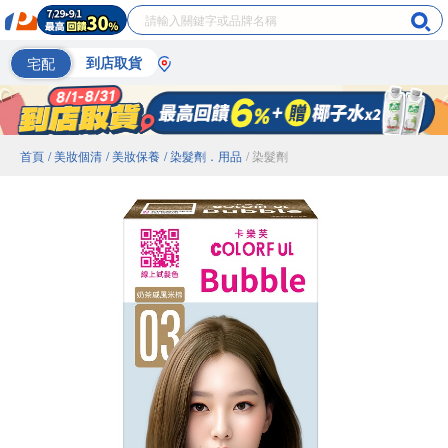
宅配
到店取貨
首頁
/ 美妝個清
/ 美妝保養
/ 染髮劑．用品
/ 染髮劑