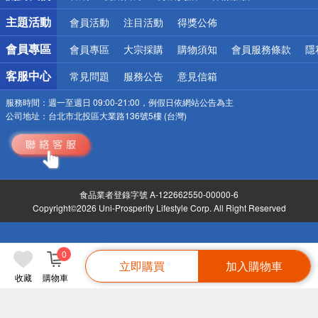
詐騙網頁！請小心！
主題活動
會員活動
注目活動
得獎公佈
會員專區
會員專區
大宗採購
購物須知
會員服務條款
隱
客服中心
常見問題
服務公告
意見信箱
服務時間：
週一至週日 09:00-21:00，例假日依網站公告為主
公司地址：
台北市北投區大業路136號5樓 (台灣)
食品業者登錄字號 A-122662550-00000-6
Copyright©2026 Uni-Prosperity Lifestyle Corp. All Right Reserved
0
立即購買
加入購物車
收藏
購物車