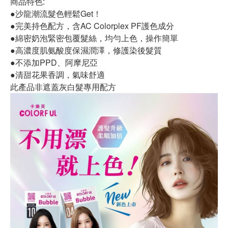
商品特色:
●沙龍潮流髮色輕鬆Get！
●完美持色配方，含AC Colorplex PF護色成分
●綿密奶泡緊密包覆髮絲，均勻上色，操作簡單
●高濃度肌氨酸度保濕潤澤，修護染後髮質
●不添加PPD、阿摩尼亞
●清甜花果香調，氣味舒適
此產品非遮蓋灰白髮專用配方