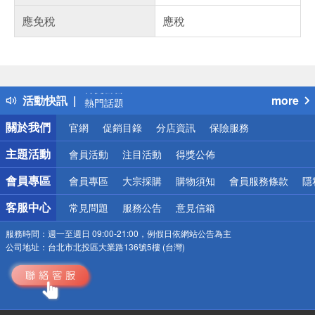
應免稅
應稅
偏遠地區配送
詐騙網頁！請小心！
得獎公告
活動快訊
more
熱門話題
銀行優惠
關於我們
官網
促銷目錄
分店資訊
保險服務
偏遠地區配送
詐騙網頁！請小心！
主題活動
會員活動
注目活動
得獎公佈
會員專區
會員專區
大宗採購
購物須知
會員服務條款
隱
客服中心
常見問題
服務公告
意見信箱
服務時間：
週一至週日 09:00-21:00，例假日依網站公告為主
公司地址：
台北市北投區大業路136號5樓 (台灣)