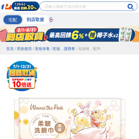
宅配
到店取貨
首頁
/ 美妝個清
/ 美妝保養
/ 彩妝．護唇膏
/ 化妝棉．配件