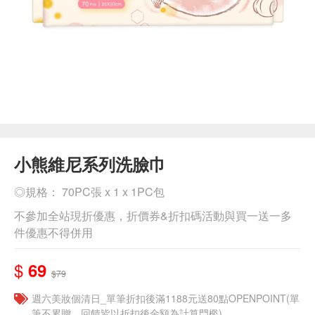
小熊維尼系列洗臉巾
◎規格： 70PC張 x 1 x 1PC包
不參加全站現折優惠，折價券&折扣碼活動與買一送一多
件優惠不得併用
$
69
$79
週六美妝個清日_單筆折扣後滿1188元送80點OPENPOINT(單
筆不累贈，回饋皆以折扣後金額為計算門檻)