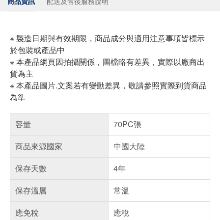
商品資訊
配送及售後服務說明
※ 製造日期與有效期限，商品成分與適用注意事項皆標示
於包裝或產品中
※ 本產品網頁因拍攝關係，圖檔略有差異，實際以廠商出
貨為主
※ 本產品圖片.文案若有變動差異，敬請參照實際到貨商品
為準
容量
70PC張
商品來源國家
中國大陸
保存天數
4年
保存溫層
常溫
應免稅
應稅