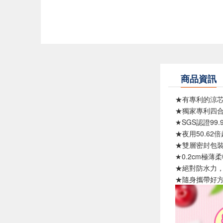
商品資訊
★有專利的涼
★獨家專利四
★SGS認證99.
★夜用50.62
★雙層密封包
★0.2cm極薄
★絕對防水力，
★隨身攜帶好