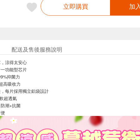
立即購買
加
配送及售後服務說明
芯，涼得太安心
合一功能型芯片
99%抑菌力
倍超高吸收力
裝，每片採用獨立鋁袋設計
柔軟超透氣
防潮+抗菌
方便