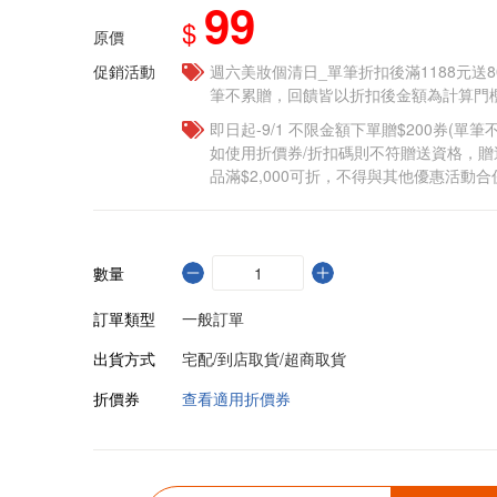
99
$
原價
促銷活動
週六美妝個清日_單筆折扣後滿1188元送80點
筆不累贈，回饋皆以折扣後金額為計算門檻
即日起-9/1 不限金額下單贈$200券(單
如使用折價券/折扣碼則不符贈送資格，
品滿$2,000可折，不得與其他優惠活動合
數量
訂單類型
一般訂單
出貨方式
宅配/到店取貨/超商取貨
折價券
查看適用折價券