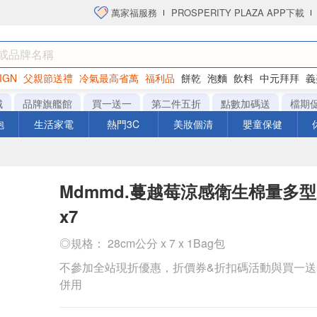
萬家福服務
PROSPERITY PLAZA APP下載
IGN
父親節送禮
冷氣最高省萬
福利品
餅乾
泡麵
飲料
中元拜拜
義
洋芋片
城
品牌旗艦館
買一送一
第二件五折
點數加碼送
檔期
泡
生活家電
熱門3C
美妝個清
嬰童保健
Mdmmd.蔓越莓涼感衛生棉量多型
x7
◎規格： 28cm公分 x 7 x 1Bag包
不參加全站現折優惠，折價券&折扣碼活動與買一
併用