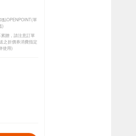
OPENPOINT(單
)
筆不累贈，請注意訂單
贈送之折價券消費指定
併使用)