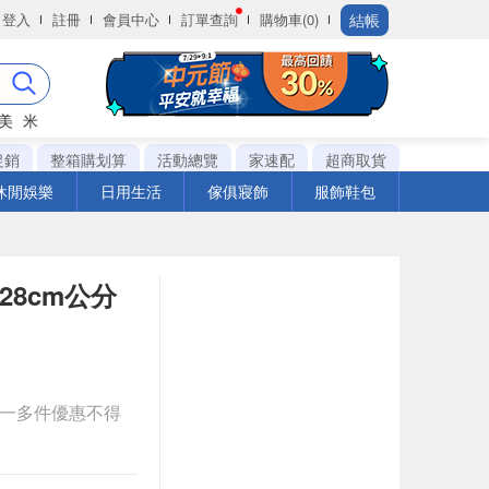
結帳
登入
註冊
會員中心
訂單查詢
購物車(0)
美
米
促銷
整箱購划算
活動總覽
家速配
超商取貨
休閒娛樂
日用生活
傢俱寢飾
服飾鞋包
28cm公分
送一多件優惠不得