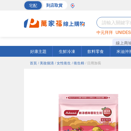
宅配
到店取貨
中元拜拜
UNIDES
巧克力
罐頭
海苔
線上商
好康主題
生鮮冷凍
飲料零食
米油沖
首頁
/ 美妝個清
/ 女性衛生
/ 衛生棉
/ 日用加長