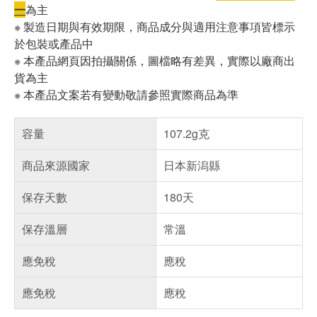
一
為主
※ 製造日期與有效期限，商品成分與適用注意事項皆標示
於包裝或產品中
※ 本產品網頁因拍攝關係，圖檔略有差異，實際以廠商出
貨為主
※ 本產品文案若有變動敬請參照實際商品為準
容量
107.2g克
商品來源國家
日本新潟縣
保存天數
180天
保存溫層
常溫
應免稅
應稅
應免稅
應稅