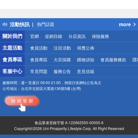
偏遠地區配送
詐騙網頁！請小心！
得獎公告
活動快訊
more
熱門話題
銀行優惠
關於我們
官網
促銷目錄
分店資訊
保險服務
偏遠地區配送
詐騙網頁！請小心！
主題活動
會員活動
注目活動
得獎公佈
會員專區
會員專區
大宗採購
購物須知
會員服務條款
隱
客服中心
常見問題
服務公告
意見信箱
服務時間：
週一至週日 09:00-21:00，例假日依網站公告為主
公司地址：
台北市北投區大業路136號5樓 (台灣)
食品業者登錄字號 A-122662550-00000-6
Copyright©2026 Uni-Prosperity Lifestyle Corp. All Right Reserved