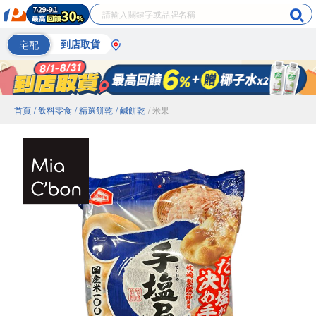
宅配
到店取貨
首頁
/ 飲料零食
/ 精選餅乾
/ 鹹餅乾
/ 米果