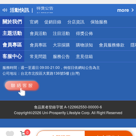
得獎公告
活動快訊
more
熱門話題
銀行優惠
關於我們
官網
促銷目錄
分店資訊
保險服務
偏遠地區配送
詐騙網頁！請小心！
主題活動
會員活動
注目活動
得獎公佈
會員專區
會員專區
大宗採購
購物須知
會員服務條款
隱
客服中心
常見問題
服務公告
意見信箱
服務時間：
週一至週日 09:00-21:00，例假日依網站公告為主
公司地址：
台北市北投區大業路136號5樓 (台灣)
食品業者登錄字號 A-122662550-00000-6
Copyright©2026 Uni-Prosperity Lifestyle Corp. All Right Reserved
0