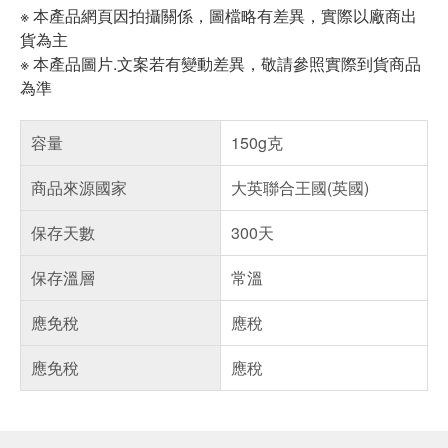
※ 本產品網頁因拍攝關係，圖檔略有差異，實際以廠商出
貨為主
※ 本產品圖片.文案若有變動差異，敬請參照實際到貨商品
為準
容量
150g克
商品來源國家
大英聯合王國(英國)
保存天數
300天
保存溫層
常溫
應免稅
應稅
應免稅
應稅
偏遠地區配送
詐騙網頁！請小心！