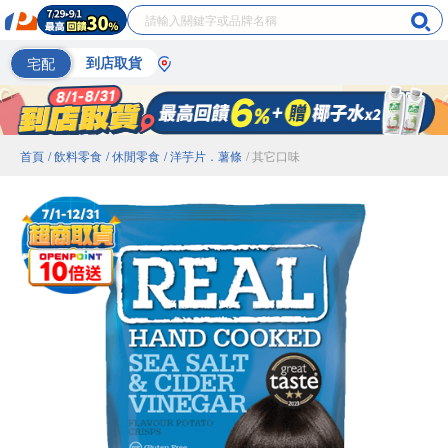
宅配
到店取貨
首頁
/ 飲料零食
/ 休閒零食
/ 洋芋片．薯條
/ 其它口味