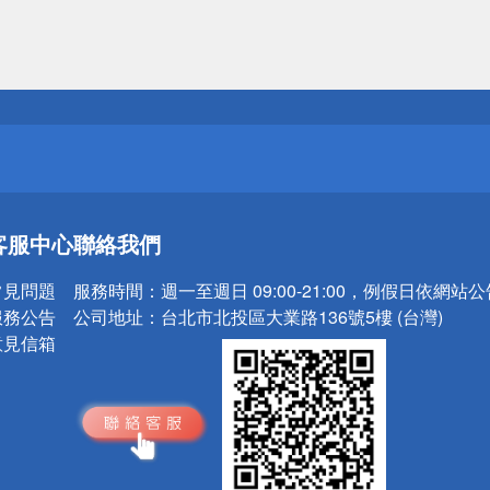
送
請小心！
送
客服中心
聯絡我們
請小心！
常見問題
服務時間：
週一至週日 09:00-21:00，例假日依網站
服務公告
公司地址：
台北市北投區大業路136號5樓 (台灣)
意見信箱