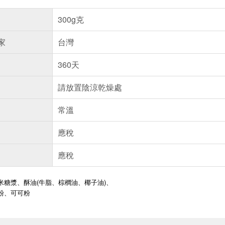
300g克
家
台灣
360天
請放置陰涼乾燥處
常溫
應稅
應稅
米糖漿、酥油(牛脂、棕櫚油、椰子油)、
粉、可可粉