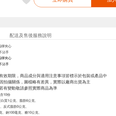
配送及售後服務說明
Q彈夾心
不沾手
Q彈夾心
不沾手
與有效期限，商品成分與適用注意事項皆標示於包裝或產品中
頁因拍攝關係，圖檔略有差異，實際以廠商出貨為主
案若有變動敬請參照實際商品為準
含10份
蛋白質1公克
、
脂肪6公克
、
、
反式脂肪0公克
、
克
、
鈉100毫克
、
糖10公克
、