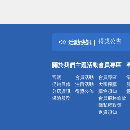
偏遠地區配
詐騙網頁！
得獎公告
活動快訊
熱門話題
銀行優惠
偏遠地區配
關於我們
主題活動
會員專區
詐騙網頁！
官網
會員活動
會員專區
促銷目錄
注目活動
大宗採購
分店資訊
得獎公佈
購物須知
保險服務
會員服務條款
隱私權政策
退貨須知