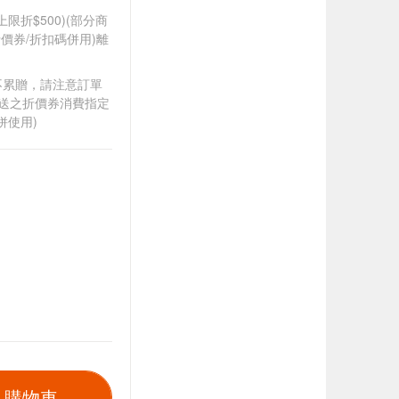
筆上限折$500)(部分商
價券/折扣碼併用)離
筆不累贈，請注意訂單
贈送之折價券消費指定
併使用)
入購物車