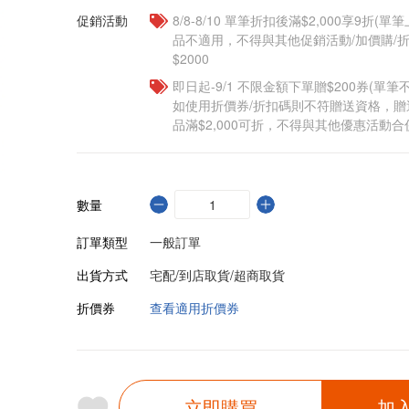
促銷活動
8/8-8/10 單筆折扣後滿$2,000享9折(單
品不適用，不得與其他促銷活動/加價購/折
$2000
即日起-9/1 不限金額下單贈$200券(單
如使用折價券/折扣碼則不符贈送資格，
品滿$2,000可折，不得與其他優惠活動合
數量
訂單類型
一般訂單
出貨方式
宅配/到店取貨/超商取貨
折價券
查看適用折價券
立即購買
加