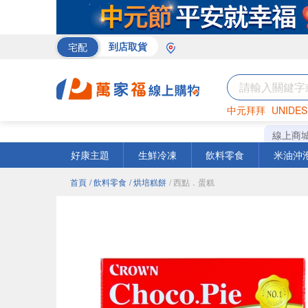
宅配
到店取貨
中元拜拜
UNIDES
巧克力
罐頭
咖啡
線上商
好康主題
生鮮冷凍
飲料零食
米油沖
首頁
/ 飲料零食
/ 烘培糕餅
/ 西點．蛋糕