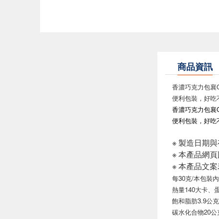
商品資訊
香濃巧克力包襄
便利包裝，好吃
香濃巧克力包襄
便利包裝，好吃
※ 製造日期
※ 本產品網
※ 本產品文
每30克/本包裝內
熱量140大卡
、
飽和脂肪3.9公克
碳水化合物20公