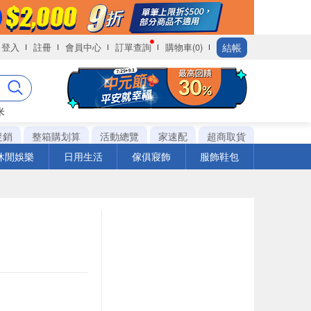
結帳
登入
註冊
會員中心
訂單查詢
購物車(0)
米
促銷
整箱購划算
活動總覽
家速配
超商取貨
休閒娛樂
日用生活
傢俱寢飾
服飾鞋包