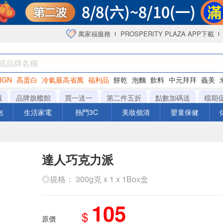
萬家福服務
PROSPERITY PLAZA APP下載
IGN
高蛋白
冷氣最高省萬
福利品
餅乾
泡麵
飲料
中元拜拜
義美
海苔
城
品牌旗艦館
買一送一
第二件五折
點數加碼送
檔期
泡
生活家電
熱門3C
美妝個清
嬰童保健
達人巧克力派
◎規格： 300g克 x 1 x 1Box盒
105
$
原價