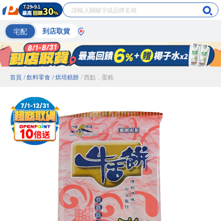
宅配
到店取貨
首頁
/ 飲料零食
/ 烘培糕餅
/ 西點．蛋糕