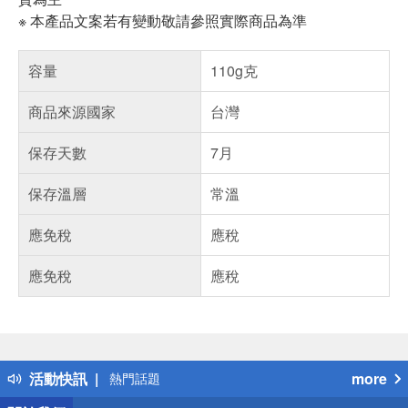
※ 本產品文案若有變動敬請參照實際商品為準
容量
110g克
商品來源國家
台灣
保存天數
7月
保存溫層
常溫
應免稅
應稅
應免稅
應稅
偏遠地區配送
詐騙網頁！請小心！
得獎公告
活動快訊
more
熱門話題
銀行優惠