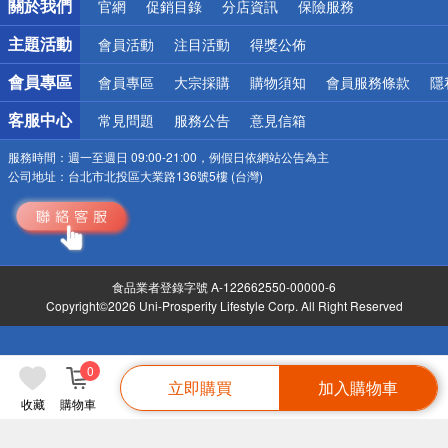
關於我們
官網
促銷目錄
分店資訊
保險服務
偏遠地區配送
詐騙網頁！請小心！
主題活動
會員活動
注目活動
得獎公佈
會員專區
會員專區
大宗採購
購物須知
會員服務條款
隱
客服中心
常見問題
服務公告
意見信箱
服務時間：
週一至週日 09:00-21:00，例假日依網站公告為主
公司地址：
台北市北投區大業路136號5樓 (台灣)
食品業者登錄字號 A-122662550-00000-6
Copyright©2026 Uni-Prosperity Lifestyle Corp. All Right Reserved
0
立即購買
加入購物車
收藏
購物車