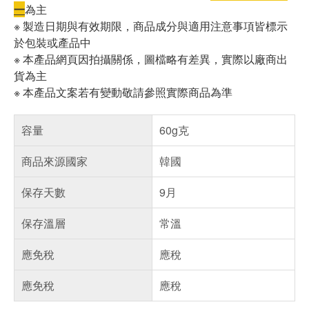
一
為主
※ 製造日期與有效期限，商品成分與適用注意事項皆標示
於包裝或產品中
※ 本產品網頁因拍攝關係，圖檔略有差異，實際以廠商出
貨為主
※ 本產品文案若有變動敬請參照實際商品為準
容量
60g克
商品來源國家
韓國
保存天數
9月
保存溫層
常溫
應免稅
應稅
應免稅
應稅