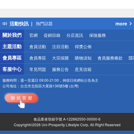
偏遠地區配送
詐騙網頁！請小心！
得獎公告
活動快訊
more
熱門話題
銀行優惠
關於我們
官網
促銷目錄
分店資訊
保險服務
偏遠地區配送
詐騙網頁！請小心！
主題活動
會員活動
注目活動
得獎公佈
會員專區
會員專區
大宗採購
購物須知
會員服務條款
隱
客服中心
常見問題
服務公告
意見信箱
服務時間：
週一至週日 09:00-21:00，例假日依網站公告為主
公司地址：
台北市北投區大業路136號5樓 (台灣)
食品業者登錄字號 A-122662550-00000-6
Copyright©2026 Uni-Prosperity Lifestyle Corp. All Right Reserved