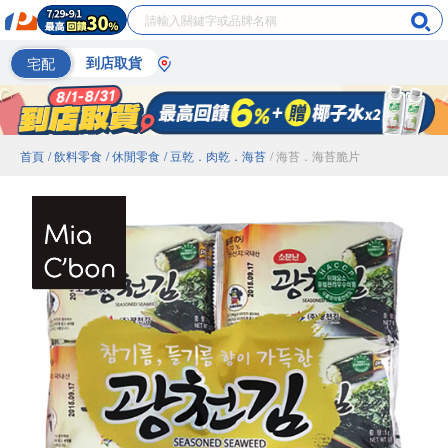
宅配
到店取貨
首頁
/ 飲料零食
/ 休閒零食
/ 豆乾．肉乾．海苔
/ 海苔．海苔脆片