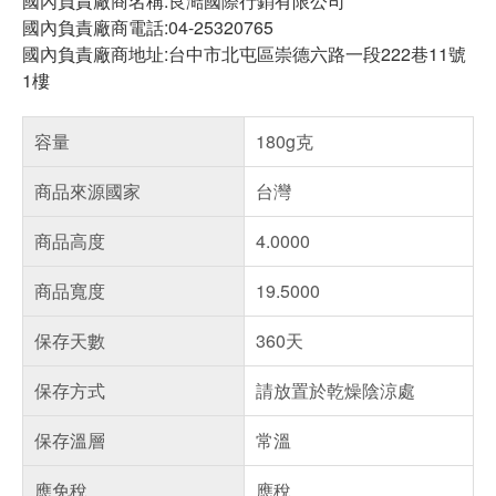
國內負責廠商名稱:良澔國際行銷有限公司
國內負責廠商電話:04-25320765
國內負責廠商地址:台中市北屯區崇德六路一段222巷11號
1樓
容量
180g克
商品來源國家
台灣
商品高度
4.0000
商品寬度
19.5000
保存天數
360天
保存方式
請放置於乾燥陰涼處
保存溫層
常溫
應免稅
應稅