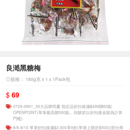
良澔黑糖梅
◎規格： 180g克 x 1 x 1Pack包
$
69
0729-0901_30大品牌同慶 指定品折扣後滿$499贈60點
OPENPOINT(單筆最高贈300點，回饋皆以折扣後金額為計算
門檻)
8/8-8/10 單筆折扣後滿$2,000享9折(單筆上限折$500)(部分商