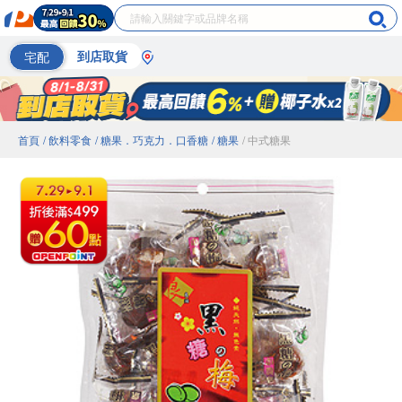
宅配
到店取貨
首頁
/ 飲料零食
/ 糖果．巧克力．口香糖
/ 糖果
/ 中式糖果