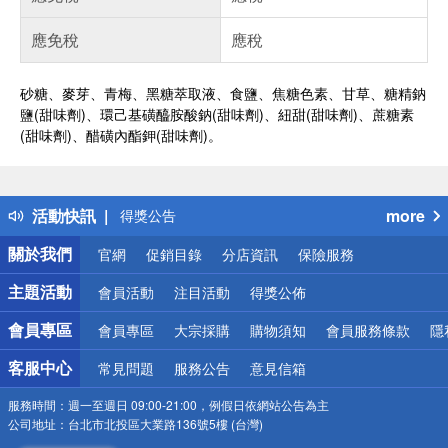
應免稅
應稅
砂糖、麥芽、青梅、黑糖萃取液、食鹽、焦糖色素、甘草、糖精鈉
鹽(甜味劑)、環己基磺醯胺酸鈉(甜味劑)、紐甜(甜味劑)、蔗糖素
(甜味劑)、醋磺內酯鉀(甜味劑)。
偏遠地區配送
詐騙網頁！請小心！
得獎公告
活動快訊
more
熱門話題
銀行優惠
關於我們
官網
促銷目錄
分店資訊
保險服務
偏遠地區配送
詐騙網頁！請小心！
主題活動
會員活動
注目活動
得獎公佈
會員專區
會員專區
大宗採購
購物須知
會員服務條款
隱
客服中心
常見問題
服務公告
意見信箱
服務時間：
週一至週日 09:00-21:00，例假日依網站公告為主
公司地址：
台北市北投區大業路136號5樓 (台灣)