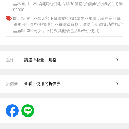
品不適用，不得與其他促銷活動/加價購/折價券/折扣碼併用)離
$2000
即日起-9/1 不限金額下單贈$200券(單筆不累贈，請注意訂單
如使用折價券/折扣碼則不符贈送資格，贈送之折價券消費指定
品滿$2,000可折，不得與其他優惠活動合併使用)
規格：
請選擇數量、規格
折價券
查看可使用的折價券