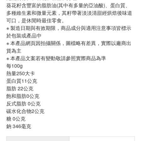
葵花籽含豐富的脂肪油(其中有多量的亞油酸)、蛋白質、
多種維生素和微量元素，其籽帶著淡淡清甜經烘焙後味道
可口，是休閒時最佳零食。
※ 製造日期與有效期限，商品成分與適用注意事項皆標示
於包裝或產品中
※ 本產品網頁因拍攝關係，圖檔略有差異，實際以廠商出
貨為主
※ 本產品文案若有變動敬請參照實際商品為準
每100g
熱量250大卡
蛋白質11公克
脂肪 22公克
飽和脂肪0公克
反式脂肪 0公克
碳水化合物2公克
糖 0公克
鈉 346毫克