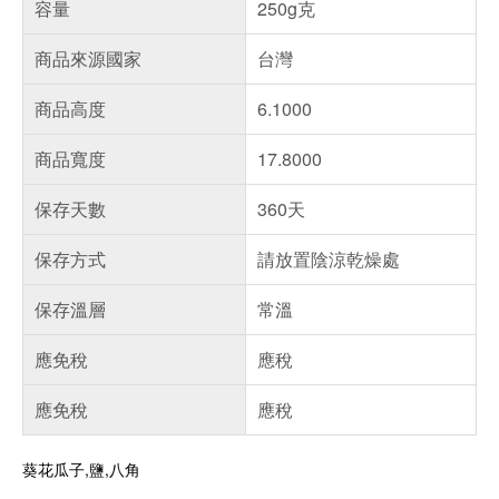
容量
250g克
商品來源國家
台灣
商品高度
6.1000
商品寬度
17.8000
保存天數
360天
保存方式
請放置陰涼乾燥處
保存溫層
常溫
應免稅
應稅
應免稅
應稅
葵花瓜子,鹽,八角
偏遠地區配送