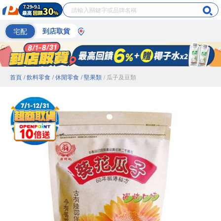
宅配
到店取貨
首頁
/ 飲料零食
/ 休閒零食
/ 堅果類
/ 瓜子及豆類