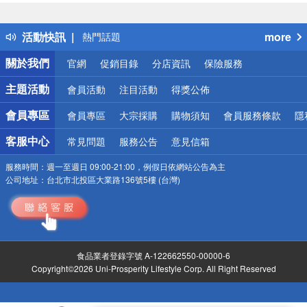
詐騙網頁！請小心！
得獎公告
活動快訊
more
熱門話題
銀行優惠
關於我們
官網
促銷目錄
分店資訊
保險服務
偏遠地區配送
詐騙網頁！請小心！
主題活動
會員活動
注目活動
得獎公佈
會員專區
會員專區
大宗採購
購物須知
會員服務條款
隱
客服中心
常見問題
服務公告
意見信箱
服務時間：
週一至週日 09:00-21:00，例假日依網站公告為主
公司地址：
台北市北投區大業路136號5樓 (台灣)
食品業者登錄字號 A-122662550-00000-6
Copyright©2026 Uni-Prosperity Lifestyle Corp. All Right Reserved