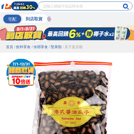
宅配
到店取貨
首頁
/ 飲料零食
/ 休閒零食
/ 堅果類
/ 瓜子及豆類