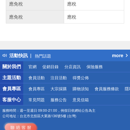
應免稅
應稅
應免稅
應稅
偏遠地區配送
詐騙網頁！請小心！
得獎公告
活動快訊
more
熱門話題
銀行優惠
關於我們
官網
促銷目錄
分店資訊
保險服務
偏遠地區配送
詐騙網頁！請小心！
主題活動
會員活動
注目活動
得獎公佈
會員專區
會員專區
大宗採購
購物須知
會員服務條款
隱
客服中心
常見問題
服務公告
意見信箱
服務時間：
週一至週日 09:00-21:00，例假日依網站公告為主
公司地址：
台北市北投區大業路136號5樓 (台灣)