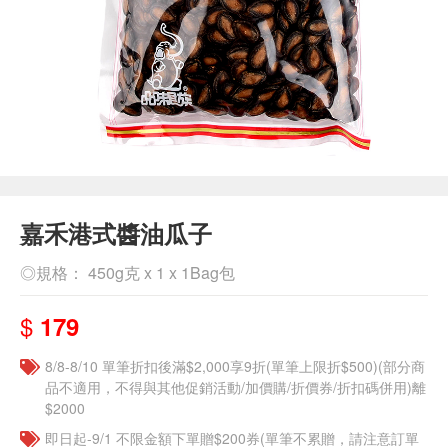
嘉禾港式醬油瓜子
◎規格： 450g克 x 1 x 1Bag包
$
179
8/8-8/10 單筆折扣後滿$2,000享9折(單筆上限折$500)(部分商
品不適用，不得與其他促銷活動/加價購/折價券/折扣碼併用)離
$2000
即日起-9/1 不限金額下單贈$200券(單筆不累贈，請注意訂單