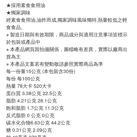
★採用素食食用油
★獨家調味
經素食食用油,油炸而成,獨家調味風味獨特,熱量較低之輕
食食品。
※ 製造日期與有效期限，商品成分與適用注意事項皆標示
於包裝或產品中
※ 本產品網頁因拍攝關係，圖檔略有差異，實際以廠商出
貨為主
※ 本產品文案若有變動敬請參照實際商品為準
每一份量15公克 (本包裝含30份)
每份 每100公克
熱量 78大卡 520大卡
蛋白質 3.38公克 22.5公克
脂肪 4.21公克 28.1公克
飽和脂肪 1.7公克 11.3公克
反式脂肪 0 公克 0公克
碳水化合物6.63公克 44.2公克
糖 0.31公克 2.09公克