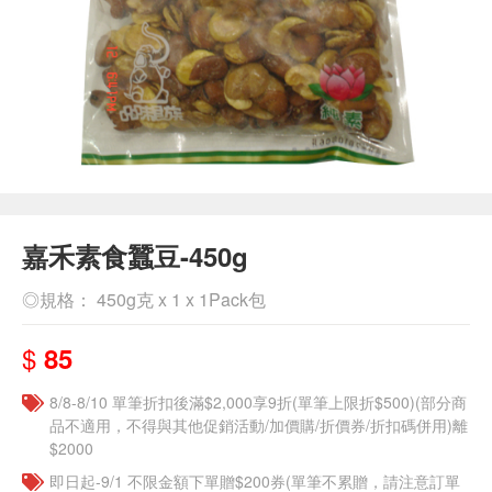
嘉禾素食蠶豆-450g
◎規格： 450g克 x 1 x 1Pack包
$
85
8/8-8/10 單筆折扣後滿$2,000享9折(單筆上限折$500)(部分商
品不適用，不得與其他促銷活動/加價購/折價券/折扣碼併用)離
$2000
即日起-9/1 不限金額下單贈$200券(單筆不累贈，請注意訂單