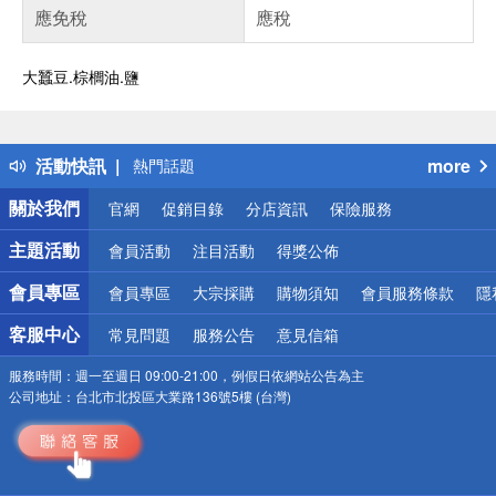
應免稅
應稅
大蠶豆.棕櫚油.鹽
偏遠地區配送
詐騙網頁！請小心！
得獎公告
活動快訊
more
熱門話題
銀行優惠
關於我們
官網
促銷目錄
分店資訊
保險服務
偏遠地區配送
詐騙網頁！請小心！
主題活動
會員活動
注目活動
得獎公佈
會員專區
會員專區
大宗採購
購物須知
會員服務條款
隱
客服中心
常見問題
服務公告
意見信箱
服務時間：
週一至週日 09:00-21:00，例假日依網站公告為主
公司地址：
台北市北投區大業路136號5樓 (台灣)