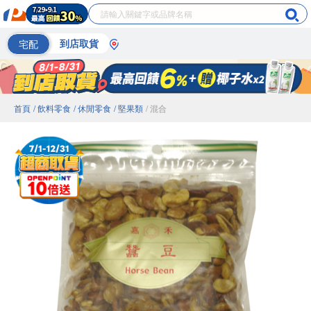
宅配
到店取貨
首頁
/ 飲料零食
/ 休閒零食
/ 堅果類
/ 混合