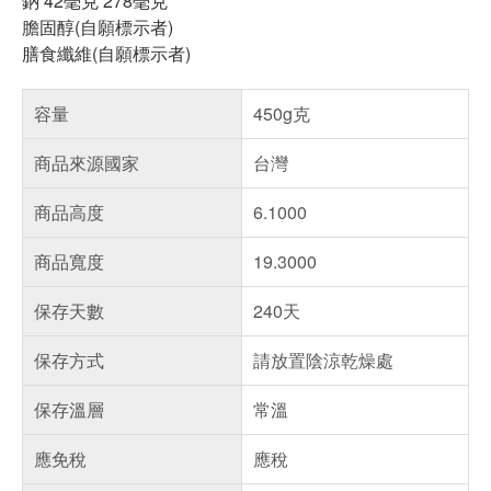
鈉 42毫克 278毫克
膽固醇(自願標示者)
膳食纖維(自願標示者)
容量
450g克
商品來源國家
台灣
商品高度
6.1000
商品寬度
19.3000
保存天數
240天
保存方式
請放置陰涼乾燥處
保存溫層
常溫
應免稅
應稅