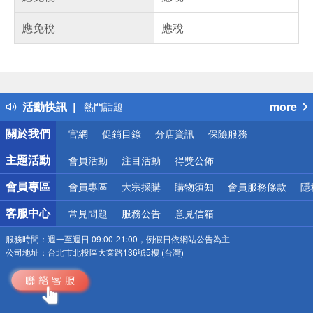
應免稅
應稅
偏遠地區配送
詐騙網頁！請小心！
得獎公告
活動快訊
more
熱門話題
銀行優惠
關於我們
官網
促銷目錄
分店資訊
保險服務
偏遠地區配送
詐騙網頁！請小心！
主題活動
會員活動
注目活動
得獎公佈
會員專區
會員專區
大宗採購
購物須知
會員服務條款
隱
客服中心
常見問題
服務公告
意見信箱
服務時間：
週一至週日 09:00-21:00，例假日依網站公告為主
公司地址：
台北市北投區大業路136號5樓 (台灣)