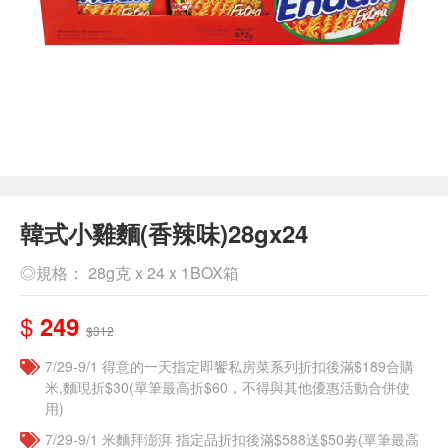
韓式小雞麵(香辣味)28gx24
◎規格： 28g克 x 24 x 1BOX箱
$
249
$312
7/29-9/1 得意的一天指定即饗私房菜系列折扣後滿$189合購
米,麵現折$30(單筆最高折$60，不得與其他優惠活動合併使
用)
7/29-9/1 米麵拜澎湃 指定品折扣後滿$588送$50劵(單筆最高