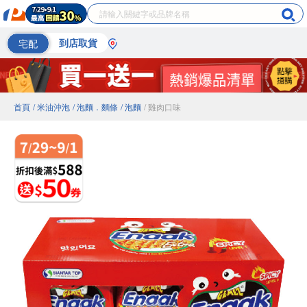
宅配
到店取貨
首頁
/ 米油沖泡
/ 泡麵．麵條
/ 泡麵
/ 雞肉口味