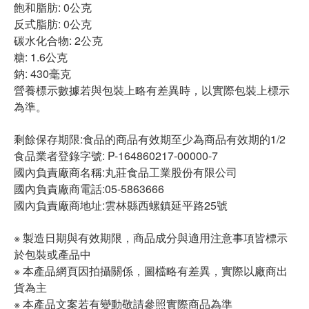
飽和脂肪: 0公克
反式脂肪: 0公克
碳水化合物: 2公克
糖: 1.6公克
鈉: 430毫克
營養標示數據若與包裝上略有差異時，以實際包裝上標示
為準。
剩餘保存期限:食品的商品有效期至少為商品有效期的1/2
食品業者登錄字號: P-164860217-00000-7
國內負責廠商名稱:丸莊食品工業股份有限公司
國內負責廠商電話:05-5863666
國內負責廠商地址:雲林縣西螺鎮延平路25號
※ 製造日期與有效期限，商品成分與適用注意事項皆標示
於包裝或產品中
※ 本產品網頁因拍攝關係，圖檔略有差異，實際以廠商出
貨為主
※ 本產品文案若有變動敬請參照實際商品為準