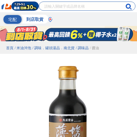
宅配
到店取貨
首頁
/ 米油沖泡
/ 調味．罐頭湯品．南北貨
/ 調味品
/ 醬油