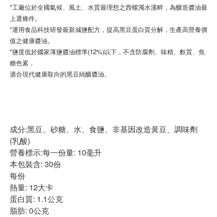
*工廠位於全國氣候、風土、水質最理想之西螺濁水溪畔，為釀造醬油最
上選條件。
*運用食品科技研發最新減鹽配方，提高黑豆蛋白質分解，生產高營養價
值之健康醬油。
*鹽度低於國家薄鹽醬油標準(12%)以下，不含防腐劑、味精、麩質、焦
糖色素，
適合現代健康取向的黑豆純釀醬油。
成分:黑豆、砂糖、水、食鹽、非基因改造黃豆、調味劑
(乳酸)
營養標示:每一份量: 10毫升
本包裝含: 30份
每份
熱量: 12大卡
蛋白質: 1.1公克
脂肪: 0公克