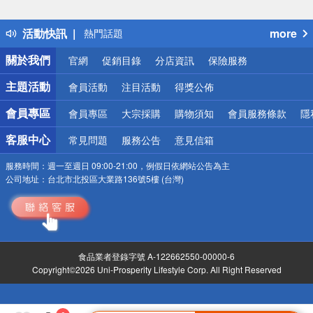
詐騙網頁！請小心！
得獎公告
活動快訊
more
熱門話題
銀行優惠
關於我們
官網
促銷目錄
分店資訊
保險服務
偏遠地區配送
詐騙網頁！請小心！
主題活動
會員活動
注目活動
得獎公佈
會員專區
會員專區
大宗採購
購物須知
會員服務條款
隱
客服中心
常見問題
服務公告
意見信箱
服務時間：
週一至週日 09:00-21:00，例假日依網站公告為主
公司地址：
台北市北投區大業路136號5樓 (台灣)
食品業者登錄字號 A-122662550-00000-6
Copyright©2026 Uni-Prosperity Lifestyle Corp. All Right Reserved