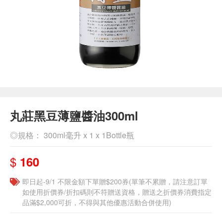
丸莊黑豆薄鹽醬油300ml
◎規格： 300ml毫升 x 1 x 1Bottle瓶
$
160
即日起-9/1 不限金額下單贈$200券(單筆不累贈，請注意訂單
如使用折價券/折扣碼則不符贈送資格，贈送之折價券消費指定
品滿$2,000可折，不得與其他優惠活動合併使用)