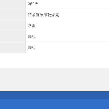
360天
請放置陰涼乾燥處
常溫
應稅
應稅
送
請小心！