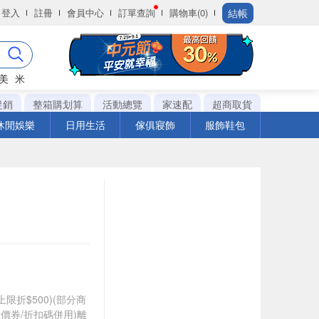
結帳
登入
註冊
會員中心
訂單查詢
購物車(0)
美
米
促銷
整箱購划算
活動總覽
家速配
超商取貨
休閒娛樂
日用生活
傢俱寢飾
服飾鞋包
筆上限折$500)(部分商
價券/折扣碼併用)離