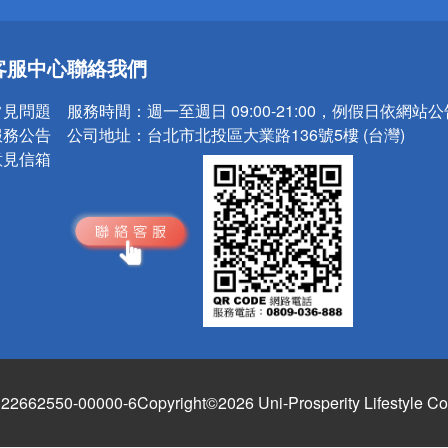
送
客服中心
聯絡我們
請小心！
常見問題
服務時間：
週一至週日 09:00-21:00，例假日依網站
服務公告
公司地址：
台北市北投區大業路136號5樓 (台灣)
意見信箱
662550-00000-6
Copyright©2026 Uni-Prosperity Lifestyle Co