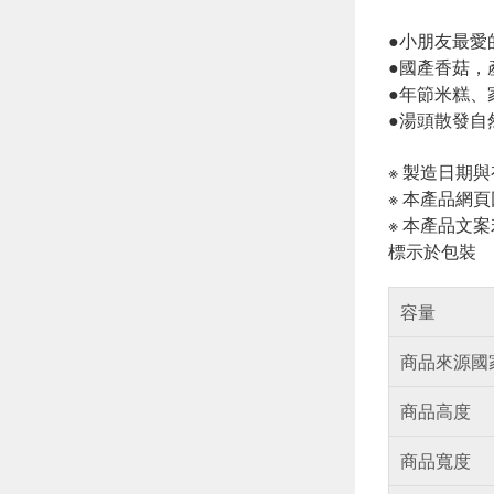
●小朋友最愛
●國產香菇，
●年節米糕、
●湯頭散發自
※ 製造日期
※ 本產品網
※ 本產品文
標示於包裝
容量
商品來源國
商品高度
商品寬度