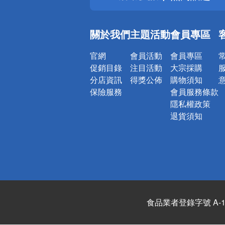
銀行優惠
偏遠地區配
關於我們
主題活動
會員專區
詐騙網頁！
官網
會員活動
會員專區
促銷目錄
注目活動
大宗採購
分店資訊
得獎公佈
購物須知
保險服務
會員服務條款
隱私權政策
退貨須知
食品業者登錄字號 A-122