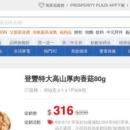
萬家福服務
PROSPERITY PLAZA APP下載
IGN
父親節送禮
冷氣最高省萬
福利品
餅乾
泡麵
飲料
中元拜拜
義
洋芋片
城
品牌旗艦館
買一送一
第二件五折
點數加碼送
檔期
泡
生活家電
熱門3C
美妝個清
嬰童保健
登豐特大高山厚肉香菇80g
◎規格： 80g克 x 1 x 1Pack包
316
$
$330
促銷價
促銷活動
8/8-8/10 單筆折扣後滿$2,000享9折(單
品不適用，不得與其他促銷活動/加價購/折