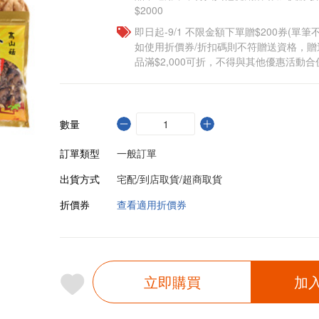
$2000
即日起-9/1 不限金額下單贈$200券(單
如使用折價券/折扣碼則不符贈送資格，
品滿$2,000可折，不得與其他優惠活動合
數量
訂單類型
一般訂單
出貨方式
宅配/到店取貨/超商取貨
折價券
查看適用折價券
立即購買
加