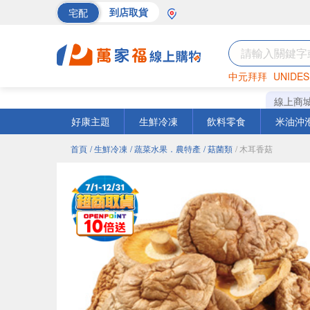
宅配
到店取貨
中元拜拜
UNIDES
巧克力
罐頭
海苔
線上商
好康主題
生鮮冷凍
飲料零食
米油沖
首頁
/ 生鮮冷凍
/ 蔬菜水果．農特產
/ 菇菌類
/ 木耳香菇