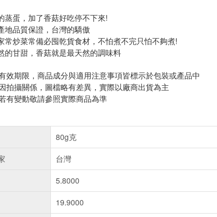
的蒸蛋，加了香菇好吃停不下來!
產地品質保證，台灣的驕傲
家常炒菜常備必囤乾貨食材，不怕煮不完只怕不夠煮!
然的甘甜，香菇就是最天然的調味料
與有效期限，商品成分與適用注意事項皆標示於包裝或產品中
頁因拍攝關係，圖檔略有差異，實際以廠商出貨為主
案若有變動敬請參照實際商品為準
80g克
家
台灣
5.8000
19.9000