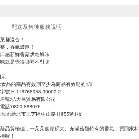
配送及售後服務說明
菜都適合！
整，香氣濃厚！
口感新鮮香菇烘乾鮮味
味就是覺得哪裡不對味
圖示
:食品的商品有效期至少為商品有效期的1/2
F-116766058-00000-2
名稱:弘大昌貿易有限公司
:0800-888075
地址:新北市三芝區中山路1段55號1樓
菇品質極佳，一朵朵個頭碩大、充滿菇類特有的香氣，買回家料
棒喔！