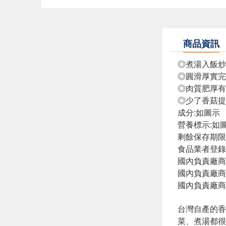
商品資訊
◎煮湯入飯炒
◎圓滑厚實完
◎肉質肥厚有
◎少了香菇提
成分:如圖示
營養標示:如
剩餘保存期限
食品業者登錄字號:
國內負責廠商
國內負責廠商電話
國內負責廠商
台灣自產的香
菜、煮湯都很