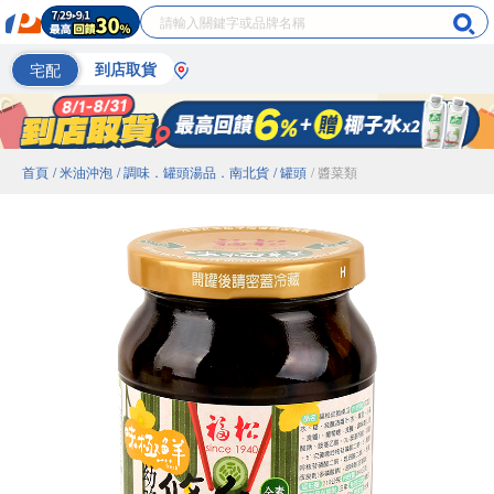
宅配
到店取貨
首頁
/ 米油沖泡
/ 調味．罐頭湯品．南北貨
/ 罐頭
/ 醬菜類