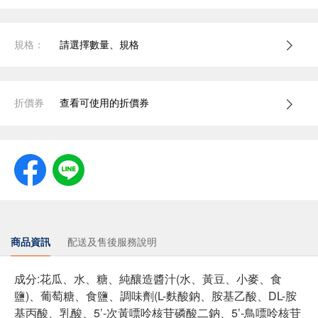
規格：
請選擇數量、規格
折價券
查看可使用的折價券
商品資訊
配送及售後服務說明
成分:花瓜、水、糖、純釀造醬汁(水、黃豆、小麥、食
鹽)、葡萄糖、食鹽、調味劑(L-麩酸鈉、胺基乙酸、DL-胺
基丙酸、乳酸、5’-次黃嘌呤核苷磷酸二鈉、5’-鳥嘌呤核苷