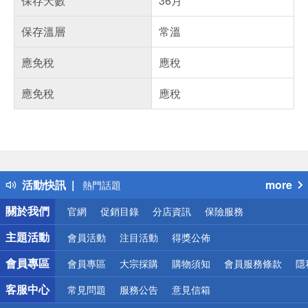
保存天數
36月
保存溫層
常溫
應免稅
應稅
應免稅
應稅
偏遠地區配送
詐騙網頁！請小心！
得獎公告
活動快訊
more
熱門話題
銀行優惠
關於我們
官網
促銷目錄
分店資訊
保險服務
偏遠地區配送
詐騙網頁！請小心！
主題活動
會員活動
注目活動
得獎公佈
會員專區
會員專區
大宗採購
購物須知
會員服務條款
隱
客服中心
常見問題
服務公告
意見信箱