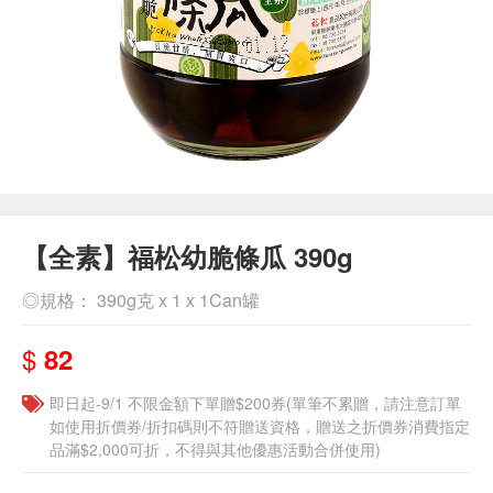
【全素】福松幼脆條瓜 390g
◎規格： 390g克 x 1 x 1Can罐
$
82
即日起-9/1 不限金額下單贈$200券(單筆不累贈，請注意訂單
如使用折價券/折扣碼則不符贈送資格，贈送之折價券消費指定
品滿$2,000可折，不得與其他優惠活動合併使用)