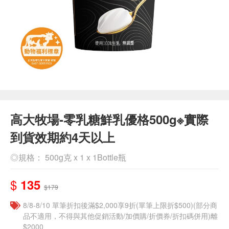
高大牧場-零乳糖鮮乳優格500g※實際
到貨效期約4天以上
◎規格： 500g克 x 1 x 1Bottle瓶
$
135
$179
8/8-8/10 單筆折扣後滿$2,000享9折(單筆上限折$500)(部分商
品不適用，不得與其他促銷活動/加價購/折價券/折扣碼併用)離
$2000