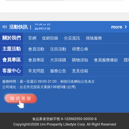
偏遠地區配送
詐騙網頁！請小心！
得獎公告
活動快訊
more
熱門話題
銀行優惠
關於我們
官網
促銷目錄
分店資訊
保險服務
偏遠地區配送
詐騙網頁！請小心！
主題活動
會員活動
注目活動
得獎公佈
會員專區
會員專區
大宗採購
購物須知
會員服務條款
隱
客服中心
常見問題
服務公告
意見信箱
服務時間：
週一至週日 09:00-21:00，例假日依網站公告為主
公司地址：
台北市北投區大業路136號5樓 (台灣)
食品業者登錄字號 A-122662550-00000-6
Copyright©2026 Uni-Prosperity Lifestyle Corp. All Right Reserved