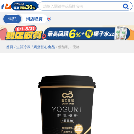
宅配
到店取貨
首頁
/ 生鮮冷凍
/ 奶蛋點心食品
/ 優酪乳．優格