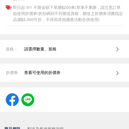
即日起-9/1 不限金額下單贈$200券(單筆不累贈，請注意訂單
如使用折價券/折扣碼則不符贈送資格，贈送之折價券消費指定
品滿$2,000可折，不得與其他優惠活動合併使用)
規格：
請選擇數量、規格
折價券
查看可使用的折價券
商品資訊
配送及售後服務說明