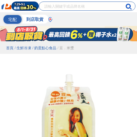
宅配
到店取貨
首頁
/ 生鮮冷凍
/ 奶蛋點心食品
/ 豆．米漿