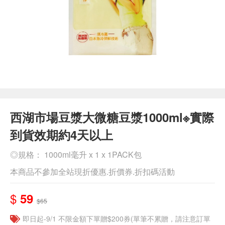
西湖市場豆漿大微糖豆漿1000ml※實際
到貨效期約4天以上
◎規格： 1000ml毫升 x 1 x 1PACK包
本商品不參加全站現折優惠.折價券.折扣碼活動
$
59
$65
即日起-9/1 不限金額下單贈$200券(單筆不累贈，請注意訂單