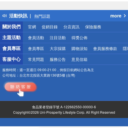
詐騙網頁！請小心！
得獎公告
活動快訊
more
熱門話題
銀行優惠
關於我們
官網
促銷目錄
分店資訊
保險服務
偏遠地區配送
詐騙網頁！請小心！
主題活動
會員活動
注目活動
得獎公佈
會員專區
會員專區
大宗採購
購物須知
會員服務條款
隱
客服中心
常見問題
服務公告
意見信箱
服務時間：
週一至週日 09:00-21:00，例假日依網站公告為主
公司地址：
台北市北投區大業路136號5樓 (台灣)
食品業者登錄字號 A-122662550-00000-6
Copyright©2026 Uni-Prosperity Lifestyle Corp. All Right Reserved