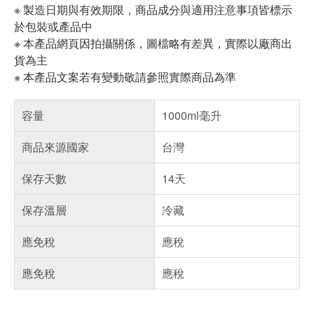
※ 製造日期與有效期限，商品成分與適用注意事項皆標示
於包裝或產品中
※ 本產品網頁因拍攝關係，圖檔略有差異，實際以廠商出
貨為主
※ 本產品文案若有變動敬請參照實際商品為準
容量
1000ml毫升
商品來源國家
台灣
保存天數
14天
保存溫層
冷藏
應免稅
應稅
應免稅
應稅
偏遠地區配送