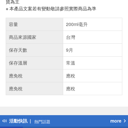
貨為主
※ 本產品文案若有變動敬請參照實際商品為準
容量
200ml毫升
商品來源國家
台灣
保存天數
9月
保存溫層
常溫
應免稅
應稅
應免稅
應稅
偏遠地區配送
詐騙網頁！請小心！
得獎公告
活動快訊
more
熱門話題
銀行優惠