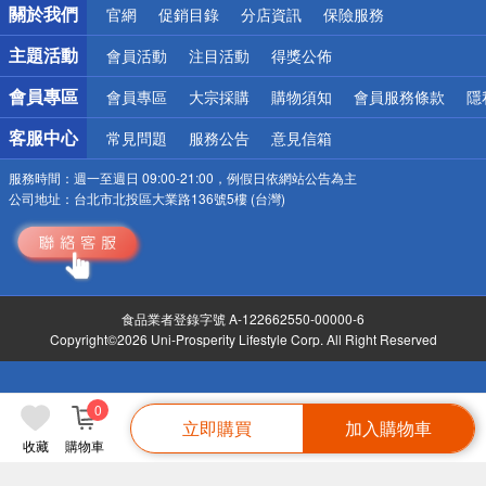
關於我們
官網
促銷目錄
分店資訊
保險服務
偏遠地區配送
詐騙網頁！請小心！
主題活動
會員活動
注目活動
得獎公佈
會員專區
會員專區
大宗採購
購物須知
會員服務條款
隱
客服中心
常見問題
服務公告
意見信箱
服務時間：
週一至週日 09:00-21:00，例假日依網站公告為主
公司地址：
台北市北投區大業路136號5樓 (台灣)
食品業者登錄字號 A-122662550-00000-6
Copyright©2026 Uni-Prosperity Lifestyle Corp. All Right Reserved
0
立即購買
加入購物車
收藏
購物車