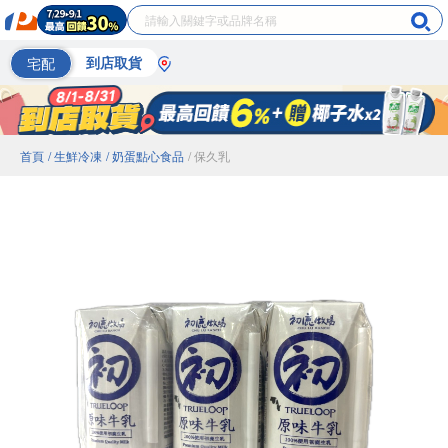
宅配
到店取貨
首頁
/ 生鮮冷凍
/ 奶蛋點心食品
/ 保久乳