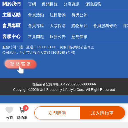
關於我們
官網
促銷目錄
分店資訊
保險服務
偏遠地區配送
詐騙網頁！請小心！
主題活動
會員活動
注目活動
得獎公佈
會員專區
會員專區
大宗採購
購物須知
會員服務條款
隱
客服中心
常見問題
服務公告
意見信箱
服務時間：
週一至週日 09:00-21:00，例假日依網站公告為主
公司地址：
台北市北投區大業路136號5樓 (台灣)
食品業者登錄字號 A-122662550-00000-6
Copyright©2026 Uni-Prosperity Lifestyle Corp. All Right Reserved
0
立即購買
加入購物車
收藏
購物車