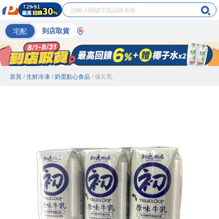
宅配
到店取貨
首頁
/ 生鮮冷凍
/ 奶蛋點心食品
/ 保久乳