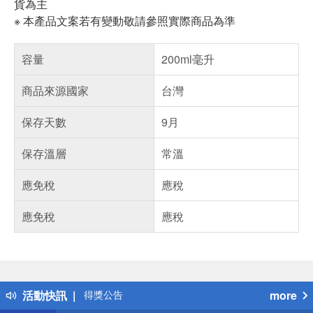
貨為主
※ 本產品文案若有變動敬請參照實際商品為準
容量
200ml毫升
商品來源國家
台灣
保存天數
9月
保存溫層
常溫
應免稅
應稅
應免稅
應稅
偏遠地區配送
詐騙網頁！請小心！
得獎公告
活動快訊
more
熱門話題
銀行優惠