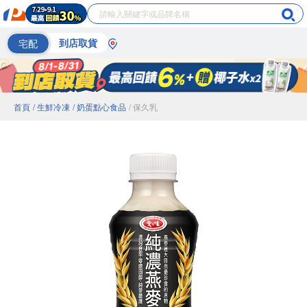
宅配
到店取貨
首頁
/ 生鮮冷凍
/ 奶蛋點心食品
/ 保久乳