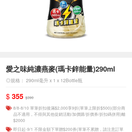
愛之味純濃燕麥(瑪卡鋅能量)290ml
◎規格： 290ml毫升 x 1 x 12Bottle瓶
$
355
$390
8/8-8/10 單筆折扣後滿$2,000享9折(單筆上限折$500)(部分商
品不適用，不得與其他促銷活動/加價購/折價券/折扣碼併用)離
$2000
即日起-9/1 不限金額下單贈$200券(單筆不累贈，請注意訂單