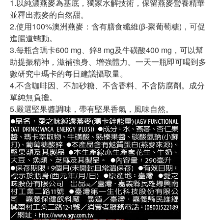
1.以純濃燕麥為基底，獨家水解技術，保留燕麥營養精華
並釋出燕麥的自然甜。
2.使用100%澳洲燕麥：含有膳食纖維(β-聚葡萄糖)，可促
進腸道蠕動。
3.每瓶含瑪卡600 mg、鋅8 mg及牛磺酸400 mg，可以幫
助提振精神，滋補強身、增強體力。一天一瓶即可喝到多
數研究中瑪卡的每日建議攝取量。
4.不含咖啡因、不加砂糖、不含香料、不含防腐劑。成分
單純無負擔。
5.嚴選堅果醬調味，帶有堅果香氣，風味自然。