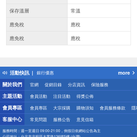
保存溫層
常溫
應免稅
應稅
應免稅
應稅
偏遠地區配送
詐騙網頁！請小心！
得獎公告
熱門話題
活動快訊
more
銀行優惠
偏遠地區配送
關於我們
官網
促銷目錄
分店資訊
保險服務
詐騙網頁！請小心！
主題活動
會員活動
注目活動
得獎公佈
會員專區
會員專區
大宗採購
購物須知
會員服務條款
隱
客服中心
常見問題
服務公告
意見信箱
服務時間：
週一至週日 09:00-21:00，例假日依網站公告為主
公司地址：
台北市北投區大業路136號5樓 (台灣)