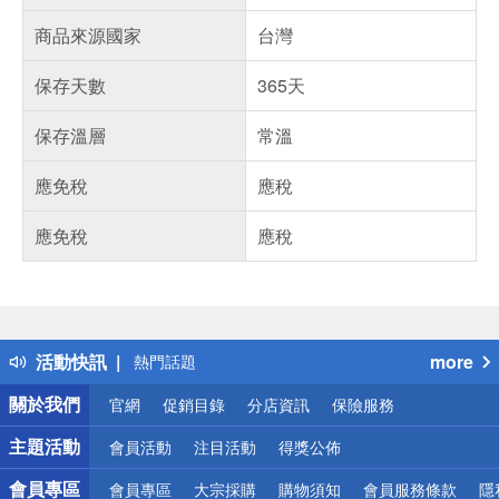
商品來源國家
台灣
保存天數
365天
保存溫層
常溫
應免稅
應稅
應免稅
應稅
偏遠地區配送
詐騙網頁！請小心！
得獎公告
活動快訊
more
熱門話題
銀行優惠
關於我們
官網
促銷目錄
分店資訊
保險服務
偏遠地區配送
詐騙網頁！請小心！
主題活動
會員活動
注目活動
得獎公佈
會員專區
會員專區
大宗採購
購物須知
會員服務條款
隱