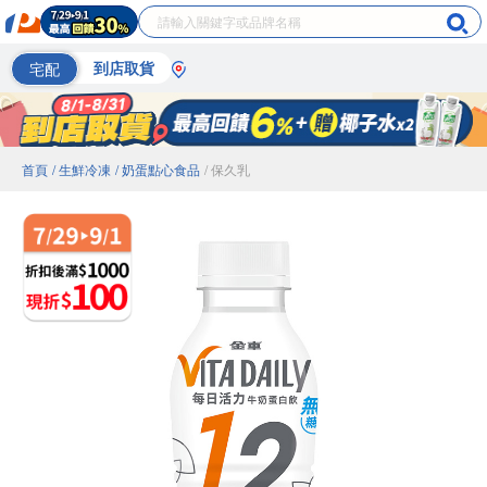
宅配
到店取貨
首頁
/ 生鮮冷凍
/ 奶蛋點心食品
/ 保久乳