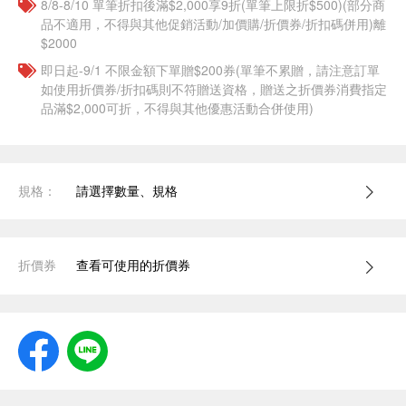
8/8-8/10 單筆折扣後滿$2,000享9折(單筆上限折$500)(部分商
品不適用，不得與其他促銷活動/加價購/折價券/折扣碼併用)離
$2000
即日起-9/1 不限金額下單贈$200券(單筆不累贈，請注意訂單
如使用折價券/折扣碼則不符贈送資格，贈送之折價券消費指定
品滿$2,000可折，不得與其他優惠活動合併使用)
規格：
請選擇數量、規格
折價券
查看可使用的折價券