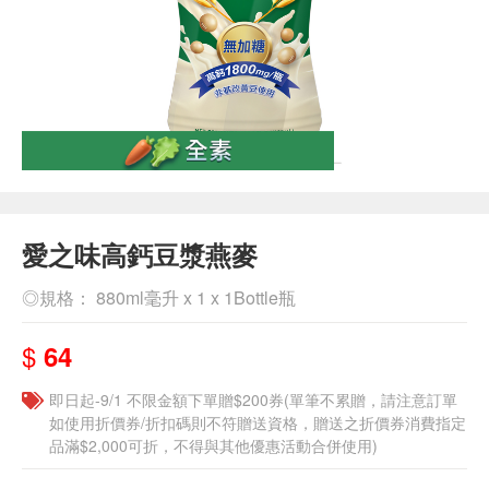
愛之味高鈣豆漿燕麥
◎規格： 880ml毫升 x 1 x 1Bottle瓶
$
64
即日起-9/1 不限金額下單贈$200券(單筆不累贈，請注意訂單
如使用折價券/折扣碼則不符贈送資格，贈送之折價券消費指定
品滿$2,000可折，不得與其他優惠活動合併使用)