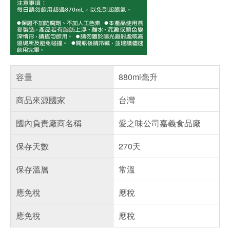
容量
880ml毫升
商品來源國家
台灣
國內負責廠商名稱
愛之味公司嘉義食品廠
保存天數
270天
保存溫層
常溫
應免稅
應稅
應免稅
應稅