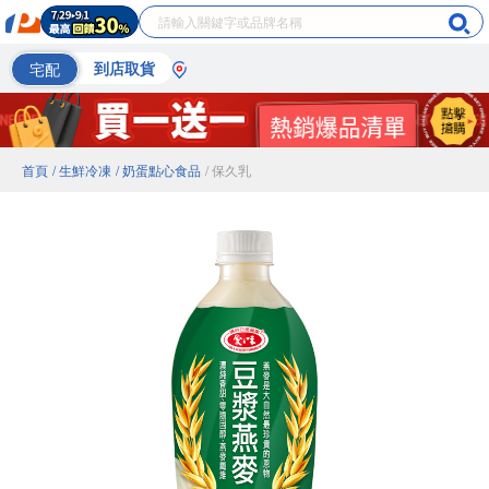
宅配
到店取貨
首頁
/ 生鮮冷凍
/ 奶蛋點心食品
/ 保久乳