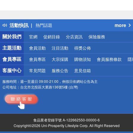
偏遠地區配送
詐騙網頁！請小心！
得獎公告
活動快訊
more
熱門話題
銀行優惠
關於我們
官網
促銷目錄
分店資訊
保險服務
偏遠地區配送
詐騙網頁！請小心！
主題活動
會員活動
注目活動
得獎公佈
會員專區
會員專區
大宗採購
購物須知
會員服務條款
隱
客服中心
常見問題
服務公告
意見信箱
服務時間：
週一至週日 09:00-21:00，例假日依網站公告為主
公司地址：
台北市北投區大業路136號5樓 (台灣)
食品業者登錄字號 A-122662550-00000-6
Copyright©2026 Uni-Prosperity Lifestyle Corp. All Right Reserved