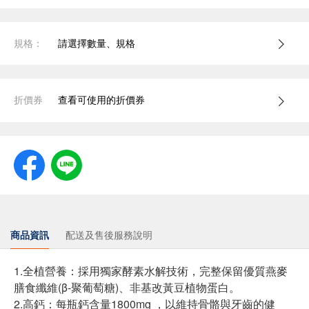
規格：
請選擇數量、規格
折價券
查看可使用的折價券
商品資訊
配送及售後服務說明
1.全植營養：採用獨家酵素水解技術，完整保留優質燕麥
膳食纖維(β-聚葡萄糖)、非基改黃豆植物蛋白。
2.高鈣：每瓶鈣含量1800mg ，以維持骨骼與牙齒的健