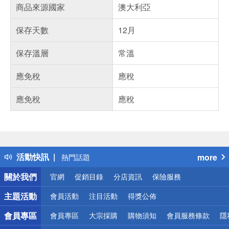
商品來源國家
澳大利亞
保存天數
12月
保存溫層
常溫
應免稅
應稅
應免稅
應稅
偏遠地區配送
詐騙網頁！請小心！
得獎公告
活動快訊
more
熱門話題
銀行優惠
關於我們
官網
促銷目錄
分店資訊
保險服務
偏遠地區配送
詐騙網頁！請小心！
主題活動
會員活動
注目活動
得獎公佈
會員專區
會員專區
大宗採購
購物須知
會員服務條款
隱