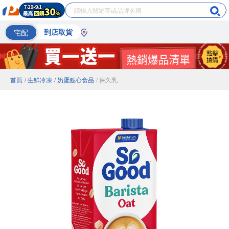
宅配
到店取貨
首頁
/ 生鮮冷凍
/ 奶蛋點心食品
/ 保久乳