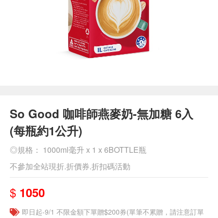
So Good 咖啡師燕麥奶-無加糖 6入
(每瓶約1公升)
◎規格： 1000ml毫升 x 1 x 6BOTTLE瓶
不參加全站現折.折價券.折扣碼活動
$
1050
即日起-9/1 不限金額下單贈$200券(單筆不累贈，請注意訂單