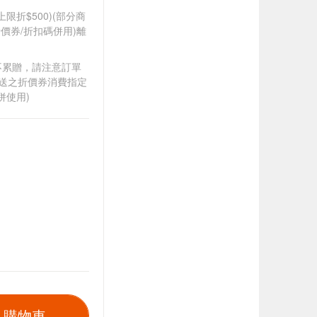
筆上限折$500)(部分商
價券/折扣碼併用)離
筆不累贈，請注意訂單
贈送之折價券消費指定
併使用)
入購物車