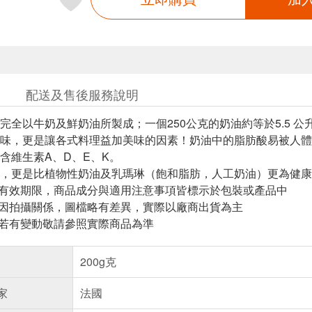
配送及售後服務說明
完全以牛奶及鮮奶油所製成；一個250公克的奶油約等於5.5 公
味，更是讓各式料理益加美味的因素！奶油中的脂肪酸易被人體消
含維生素A、D、E、K。
，更是比植物性奶油及乳瑪琳（飽和脂肪，人工奶油）更為健康
與有效期限，商品成分與適用注意事項皆標示於包裝或產品中
頁因拍攝關係，圖檔略有差異，實際以廠商出貨為主
案若有變動敬請參照實際商品為準
200g克
家
法國