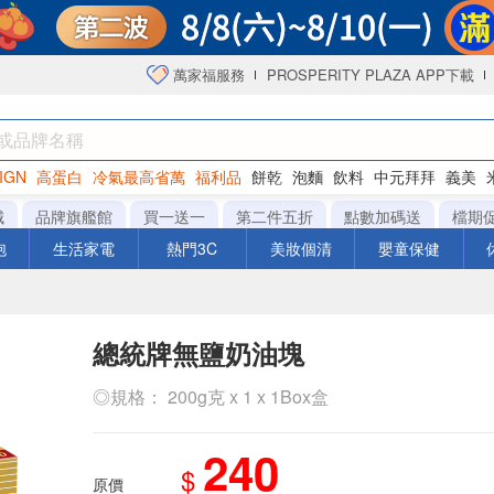
萬家福服務
PROSPERITY PLAZA APP下載
IGN
高蛋白
冷氣最高省萬
福利品
餅乾
泡麵
飲料
中元拜拜
義美
海苔
城
品牌旗艦館
買一送一
第二件五折
點數加碼送
檔期
泡
生活家電
熱門3C
美妝個清
嬰童保健
總統牌無鹽奶油塊
◎規格： 200g克 x 1 x 1Box盒
240
$
原價