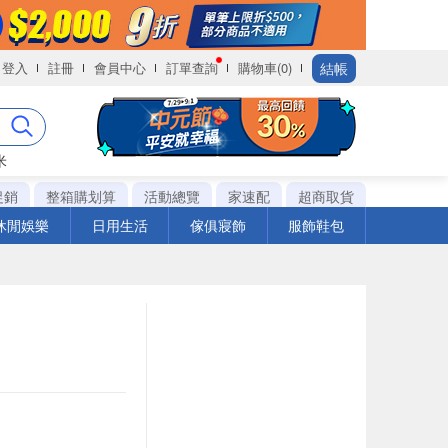
結帳
登入
註冊
會員中心
訂單查詢
購物車(0)
米
促銷
整箱購划算
活動總覽
家速配
超商取貨
休閒娛樂
日用生活
傢俱寢飾
服飾鞋包