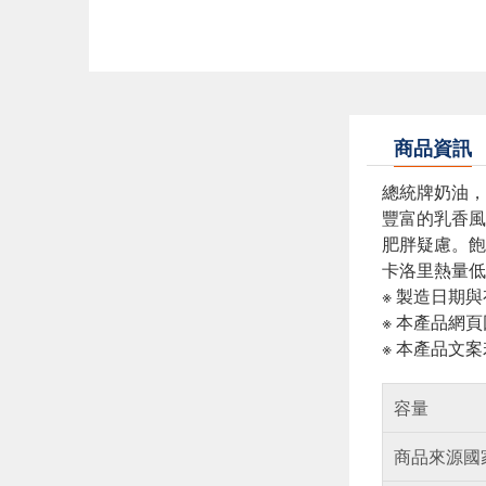
商品資訊
總統牌奶油，
豐富的乳香風
肥胖疑慮。飽
卡洛里熱量低
※ 製造日期
※ 本產品網
※ 本產品文
容量
商品來源國