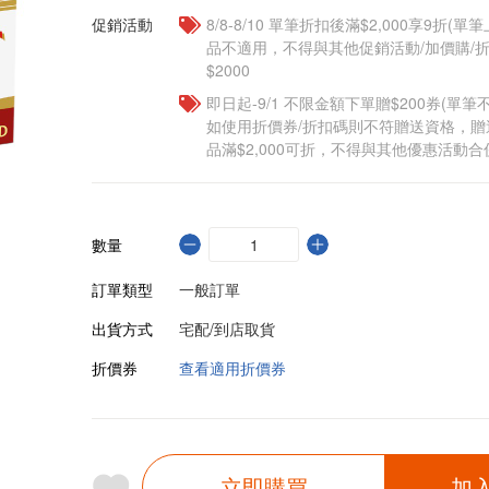
促銷活動
8/8-8/10 單筆折扣後滿$2,000享9折(單
品不適用，不得與其他促銷活動/加價購/折
$2000
即日起-9/1 不限金額下單贈$200券(單
如使用折價券/折扣碼則不符贈送資格，
品滿$2,000可折，不得與其他優惠活動合
數量
訂單類型
一般訂單
出貨方式
宅配/到店取貨
折價券
查看適用折價券
立即購買
加