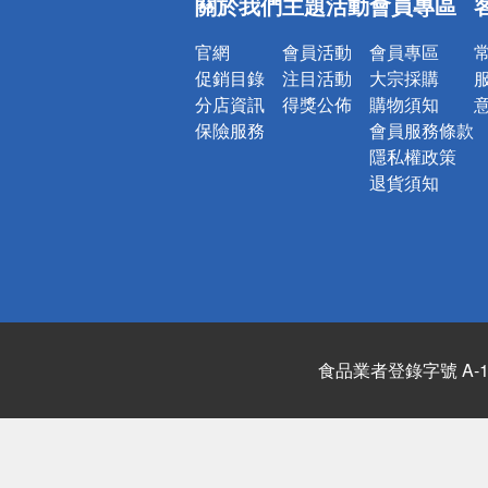
關於我們
主題活動
會員專區
詐騙網頁！
官網
會員活動
會員專區
促銷目錄
注目活動
大宗採購
分店資訊
得獎公佈
購物須知
保險服務
會員服務條款
隱私權政策
退貨須知
食品業者登錄字號 A-122