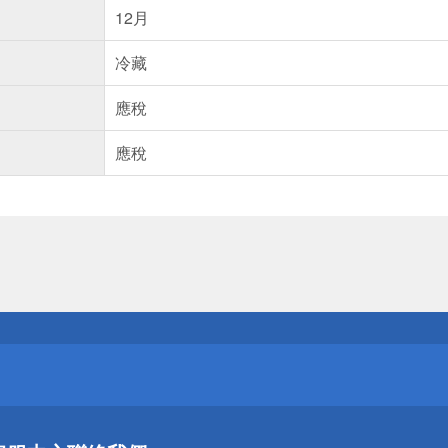
12月
冷藏
應稅
應稅
送
請小心！
送