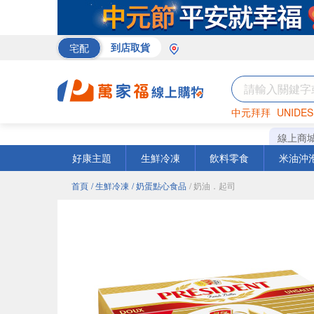
宅配
到店取貨
中元拜拜
UNIDES
巧克力
罐頭
咖啡
線上商
好康主題
生鮮冷凍
飲料零食
米油沖
首頁
/ 生鮮冷凍
/ 奶蛋點心食品
/ 奶油．起司