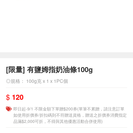
[限量] 有鹽姆指奶油條100g
◎規格： 100g克 x 1 x 1PC個
$
120
即日起-9/1 不限金額下單贈$200券(單筆不累贈，請注意訂單
如使用折價券/折扣碼則不符贈送資格，贈送之折價券消費指定
品滿$2,000可折，不得與其他優惠活動合併使用)