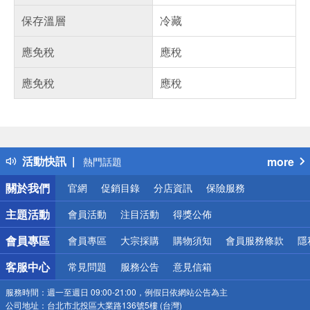
保存溫層
冷藏
應免稅
應稅
應免稅
應稅
偏遠地區配送
詐騙網頁！請小心！
得獎公告
活動快訊
more
熱門話題
銀行優惠
關於我們
官網
促銷目錄
分店資訊
保險服務
偏遠地區配送
詐騙網頁！請小心！
主題活動
會員活動
注目活動
得獎公佈
會員專區
會員專區
大宗採購
購物須知
會員服務條款
隱
客服中心
常見問題
服務公告
意見信箱
服務時間：
週一至週日 09:00-21:00，例假日依網站公告為主
公司地址：
台北市北投區大業路136號5樓 (台灣)