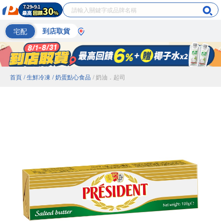
宅配
到店取貨
首頁
/ 生鮮冷凍
/ 奶蛋點心食品
/ 奶油．起司