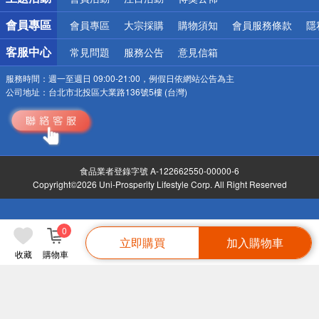
會員專區
會員專區
大宗採購
購物須知
會員服務條款
隱
客服中心
常見問題
服務公告
意見信箱
服務時間：
週一至週日 09:00-21:00，例假日依網站公告為主
公司地址：
台北市北投區大業路136號5樓 (台灣)
食品業者登錄字號 A-122662550-00000-6
Copyright©2026 Uni-Prosperity Lifestyle Corp. All Right Reserved
0
立即購買
加入購物車
收藏
購物車