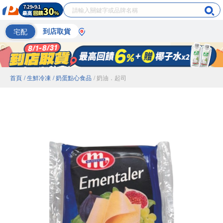
宅配
到店取貨
首頁
/ 生鮮冷凍
/ 奶蛋點心食品
/ 奶油．起司