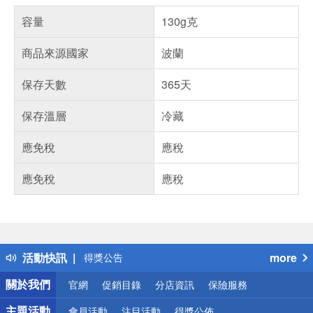
容量
130g克
商品來源國家
波蘭
保存天數
365天
保存溫層
冷藏
應免稅
應稅
應免稅
應稅
偏遠地區配送
詐騙網頁！請小心！
得獎公告
活動快訊
more
熱門話題
銀行優惠
關於我們
官網
促銷目錄
分店資訊
保險服務
偏遠地區配送
詐騙網頁！請小心！
主題活動
會員活動
注目活動
得獎公佈