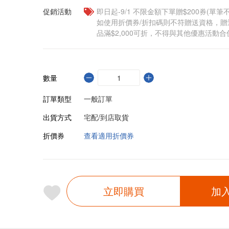
促銷活動
即日起-9/1 不限金額下單贈$200券(單
如使用折價券/折扣碼則不符贈送資格，
品滿$2,000可折，不得與其他優惠活動合
數量
訂單類型
一般訂單
出貨方式
宅配/到店取貨
折價券
查看適用折價券
立即購買
加