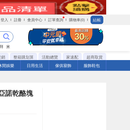
結帳
登入
註冊
會員中心
訂單查詢
購物車(0)
拜
米
促銷
整箱購划算
活動總覽
家速配
超商取貨
休閒娛樂
日用生活
傢俱寢飾
服飾鞋包
米吉亞諾乾酪塊