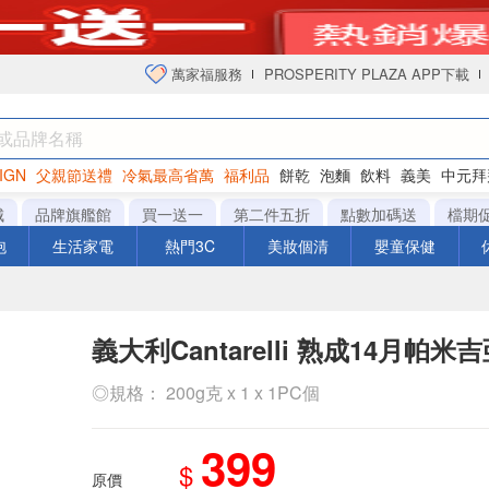
萬家福服務
PROSPERITY PLAZA APP下載
IGN
父親節送禮
冷氣最高省萬
福利品
餅乾
泡麵
飲料
義美
中元拜
衛生紙
城
品牌旗艦館
買一送一
第二件五折
點數加碼送
檔期
泡
生活家電
熱門3C
美妝個清
嬰童保健
義大利Cantarelli 熟成14月帕
◎規格： 200g克 x 1 x 1PC個
399
$
原價