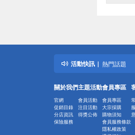
偏遠地區配
詐騙網頁！
得獎公告
活動快訊
熱門話題
銀行優惠
偏遠地區配
關於我們
主題活動
會員專區
詐騙網頁！
官網
會員活動
會員專區
促銷目錄
注目活動
大宗採購
分店資訊
得獎公佈
購物須知
保險服務
會員服務條款
隱私權政策