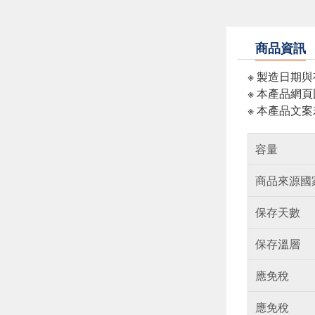
商品資訊
※ 製造日期
※ 本產品網
※ 本產品文
容量
商品來源國
保存天數
保存溫層
應免稅
應免稅