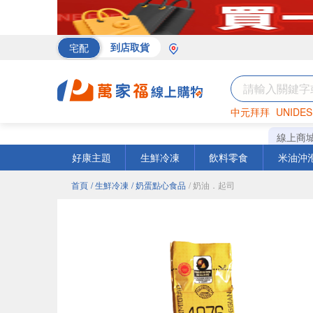
宅配
到店取貨
中元拜拜
UNIDES
罐頭
海苔
巧克力
線上商
好康主題
生鮮冷凍
飲料零食
米油沖
首頁
/ 生鮮冷凍
/ 奶蛋點心食品
/ 奶油．起司