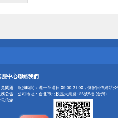
送
請小心！
送
客服中心
聯絡我們
請小心！
常見問題
服務時間：
週一至週日 09:00-21:00，例假日依網站
服務公告
公司地址：
台北市北投區大業路136號5樓 (台灣)
意見信箱