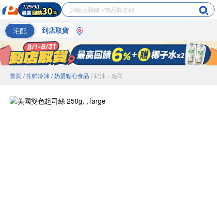
宅配
到店取貨
首頁
/ 生鮮冷凍
/ 奶蛋點心食品
/ 奶油．起司