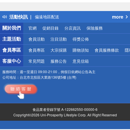
熱門話題
銀行優惠
活動快訊
more
偏遠地區配送
詐騙網頁！請小心！
關於我們
官網
促銷目錄
分店資訊
保險服務
主題活動
會員活動
注目活動
得獎公佈
會員專區
會員專區
大宗採購
購物須知
會員服務條款
隱
客服中心
常見問題
服務公告
意見信箱
服務時間：
週一至週日 09:00-21:00，例假日依網站公告為主
公司地址：
台北市北投區大業路136號5樓 (台灣)
食品業者登錄字號 A-122662550-00000-6
Copyright©2026 Uni-Prosperity Lifestyle Corp. All Right Reserved