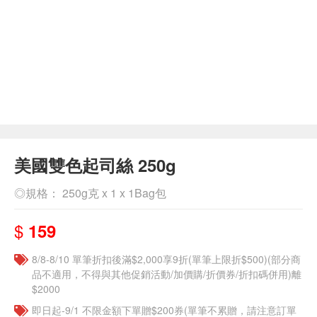
美國雙色起司絲 250g
◎規格： 250g克 x 1 x 1Bag包
$
159
8/8-8/10 單筆折扣後滿$2,000享9折(單筆上限折$500)(部分商
品不適用，不得與其他促銷活動/加價購/折價券/折扣碼併用)離
$2000
即日起-9/1 不限金額下單贈$200券(單筆不累贈，請注意訂單