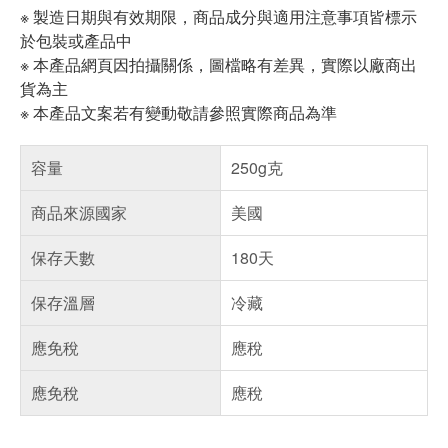
※ 製造日期與有效期限，商品成分與適用注意事項皆標示
於包裝或產品中
※ 本產品網頁因拍攝關係，圖檔略有差異，實際以廠商出
貨為主
※ 本產品文案若有變動敬請參照實際商品為準
容量
250g克
商品來源國家
美國
保存天數
180天
保存溫層
冷藏
應免稅
應稅
應免稅
應稅
偏遠地區配送
詐騙網頁！請小心！
得獎公告