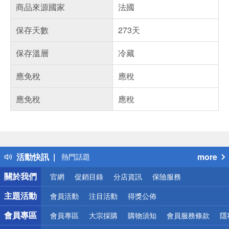
商品來源國家
法國
保存天數
273天
保存溫層
冷藏
應免稅
應稅
應免稅
應稅
偏遠地區配送
詐騙網頁！請小心！
得獎公告
活動快訊
more
熱門話題
銀行優惠
關於我們
官網
促銷目錄
分店資訊
保險服務
偏遠地區配送
詐騙網頁！請小心！
主題活動
會員活動
注目活動
得獎公佈
會員專區
會員專區
大宗採購
購物須知
會員服務條款
隱