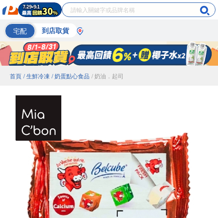
宅配
到店取貨
首頁
/ 生鮮冷凍
/ 奶蛋點心食品
/ 奶油．起司