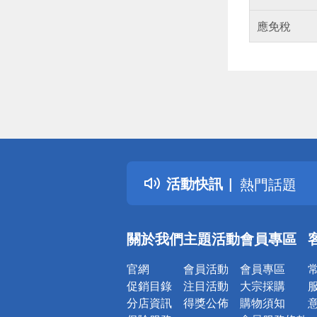
應免稅
偏遠地區配
詐騙網頁！
得獎公告
活動快訊
熱門話題
銀行優惠
偏遠地區配
關於我們
主題活動
會員專區
詐騙網頁！
官網
會員活動
會員專區
促銷目錄
注目活動
大宗採購
分店資訊
得獎公佈
購物須知