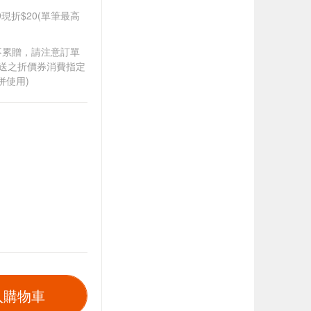
99現折$20(單筆最高
筆不累贈，請注意訂單
贈送之折價券消費指定
併使用)
入購物車