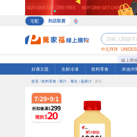
宅配
到店取貨
中元拜拜
UNIDES
海苔
巧克力
罐頭
線上商
好康主題
生鮮冷凍
飲料零食
米油沖
首頁
/ 飲料零食
/ 果汁．養生
/ 蔬果汁
/ 其它