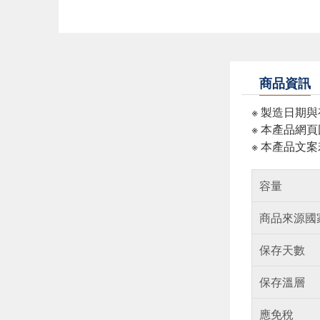
商品資訊
※ 製造日期
※ 本產品網
※ 本產品文
容量
商品來源國
保存天數
保存溫層
應免稅