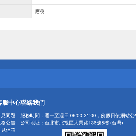
應稅
送
請小心！
送
客服中心
聯絡我們
請小心！
常見問題
服務時間：
週一至週日 09:00-21:00，例假日依網站
服務公告
公司地址：
台北市北投區大業路136號5樓 (台灣)
意見信箱