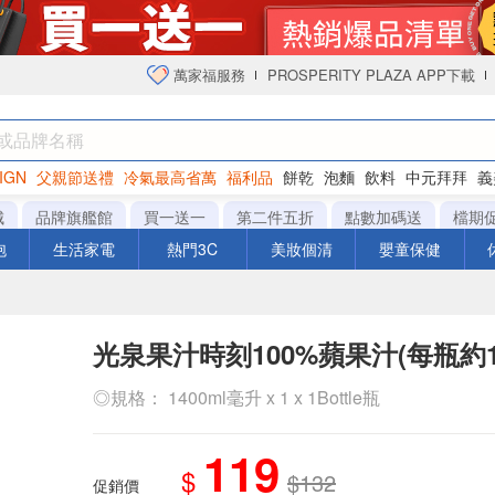
萬家福服務
PROSPERITY PLAZA APP下載
IGN
父親節送禮
冷氣最高省萬
福利品
餅乾
泡麵
飲料
中元拜拜
義
衛生紙
城
品牌旗艦館
買一送一
第二件五折
點數加碼送
檔期
泡
生活家電
熱門3C
美妝個清
嬰童保健
光泉果汁時刻100%蘋果汁(每瓶約14
◎規格： 1400ml毫升 x 1 x 1Bottle瓶
119
$
$132
促銷價