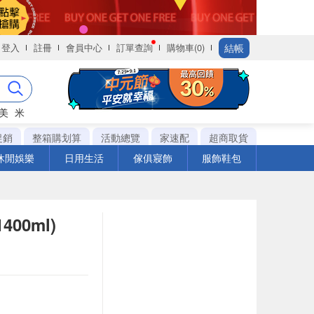
結帳
登入
註冊
會員中心
訂單查詢
購物車(0)
美
米
促銷
整箱購划算
活動總覽
家速配
超商取貨
休閒娛樂
日用生活
傢俱寢飾
服飾鞋包
00ml)