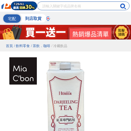
宅配
到店取貨
首頁
/ 飲料零食
/ 茶飲．咖啡
/ 冷藏飲品