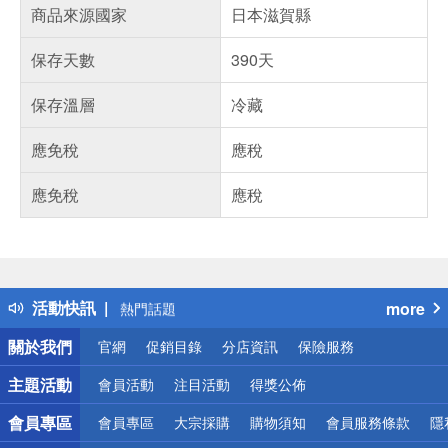
商品來源國家
日本滋賀縣
保存天數
390天
保存溫層
冷藏
應免稅
應稅
應免稅
應稅
偏遠地區配送
詐騙網頁！請小心！
得獎公告
活動快訊
more
熱門話題
銀行優惠
關於我們
官網
促銷目錄
分店資訊
保險服務
偏遠地區配送
詐騙網頁！請小心！
主題活動
會員活動
注目活動
得獎公佈
會員專區
會員專區
大宗採購
購物須知
會員服務條款
隱