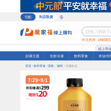
宅配
到店取貨
中元拜拜
UNIDES
巧克力
罐頭
咖啡
線上商
好康主題
生鮮冷凍
飲料零食
米油沖
首頁
/ 飲料零食
/ 茶飲．咖啡
/ 冷藏飲品