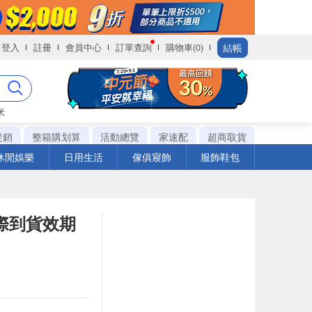
結帳
登入
註冊
會員中心
訂單查詢
購物車(0)
米
促銷
整箱購划算
活動總覽
家速配
超商取貨
休閒娛樂
日用生活
傢俱寢飾
服飾鞋包
實際到貨效期