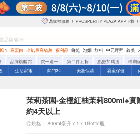
萬家福服務
PROSPERITY PLAZA APP下載
IGN
高蛋白
冷氣最高省萬
福利品
餅乾
泡麵
飲料
中元拜拜
義美
海苔
城
品牌旗艦館
買一送一
第二件五折
點數加碼送
檔期
泡
生活家電
熱門3C
美妝個清
嬰童保健
茉莉茶園-金橙紅柚茉莉800ml※
約4天以上
◎規格： 800ml毫升 x 1 x 1Bottle瓶