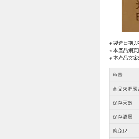
※ 製造日期
※ 本產品網
※ 本產品文
容量
商品來源國
保存天數
保存溫層
應免稅