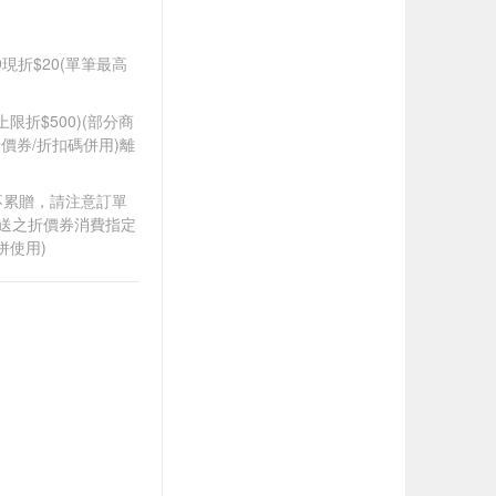
99現折$20(單筆最高
筆上限折$500)(部分商
價券/折扣碼併用)離
筆不累贈，請注意訂單
贈送之折價券消費指定
併使用)