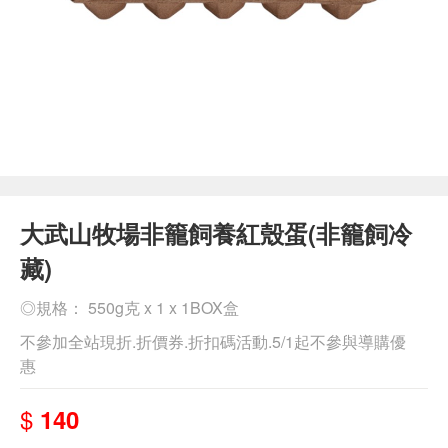
大武山牧場非籠飼養紅殼蛋(非籠飼冷
藏)
◎規格： 550g克 x 1 x 1BOX盒
不參加全站現折.折價券.折扣碼活動.5/1起不參與導購優
惠
$
140