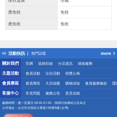
保存溫層
冷藏
應免稅
免稅
應免稅
免稅
偏遠地區配送
詐騙網頁！請小心！
得獎公告
活動快訊
more
熱門話題
銀行優惠
關於我們
官網
促銷目錄
分店資訊
保險服務
偏遠地區配送
詐騙網頁！請小心！
主題活動
會員活動
注目活動
得獎公佈
會員專區
會員專區
大宗採購
購物須知
會員服務條款
隱
客服中心
常見問題
服務公告
意見信箱
服務時間：
週一至週日 09:00-21:00，例假日依網站公告為主
公司地址：
台北市北投區大業路136號5樓 (台灣)