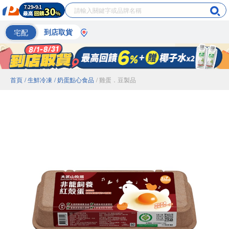
宅配
到店取貨
首頁
/ 生鮮冷凍
/ 奶蛋點心食品
/ 雞蛋．豆製品