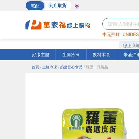
宅配
到店取貨
中元拜拜
UNIDES
巧克力
罐頭
海苔
線上商
好康主題
生鮮冷凍
飲料零食
米油沖
首頁
/ 生鮮冷凍
/ 奶蛋點心食品
/ 雞蛋．豆製品