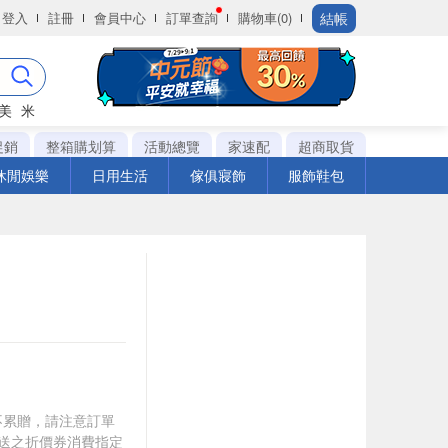
結帳
登入
註冊
會員中心
訂單查詢
購物車(0)
美
米
促銷
整箱購划算
活動總覽
家速配
超商取貨
休閒娛樂
日用生活
傢俱寢飾
服飾鞋包
筆不累贈，請注意訂單
贈送之折價券消費指定