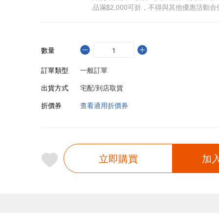
品滿$2,000可折，不得與其他優惠活動合
數量
訂單類型
一般訂單
出貨方式
宅配/到店取貨
折價券
查看適用折價券
立即購買
加