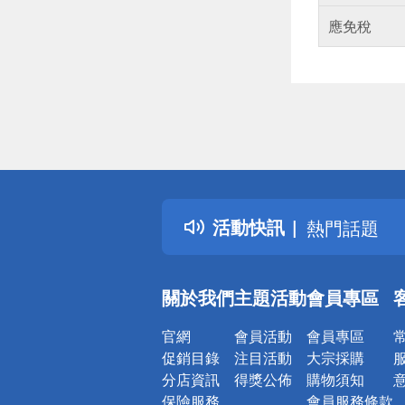
應免稅
偏遠地區配
詐騙網頁！
得獎公告
活動快訊
熱門話題
銀行優惠
偏遠地區配
關於我們
主題活動
會員專區
詐騙網頁！
官網
會員活動
會員專區
促銷目錄
注目活動
大宗採購
分店資訊
得獎公佈
購物須知
保險服務
會員服務條款