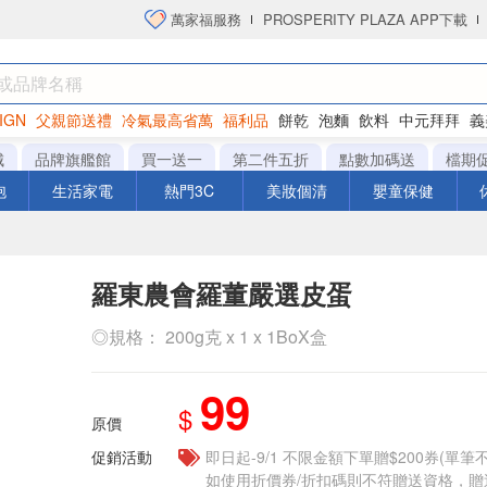
萬家福服務
PROSPERITY PLAZA APP下載
IGN
父親節送禮
冷氣最高省萬
福利品
餅乾
泡麵
飲料
中元拜拜
義
洋芋片
城
品牌旗艦館
買一送一
第二件五折
點數加碼送
檔期
泡
生活家電
熱門3C
美妝個清
嬰童保健
羅東農會羅董嚴選皮蛋
◎規格： 200g克 x 1 x 1BoX盒
99
$
原價
促銷活動
即日起-9/1 不限金額下單贈$200券(單
如使用折價券/折扣碼則不符贈送資格，