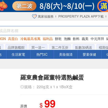
萬家福服務
PROSPERITY PLAZA APP下載
IGN
高蛋白
冷氣最高省萬
福利品
餅乾
泡麵
飲料
義美
中元拜拜
咖啡
城
品牌旗艦館
買一送一
第二件五折
點數加碼送
檔期
泡
生活家電
熱門3C
美妝個清
嬰童保健
羅東農會羅董特選熟鹹蛋
◎規格： 220g克 x 1 x 1BoX盒
99
$
原價