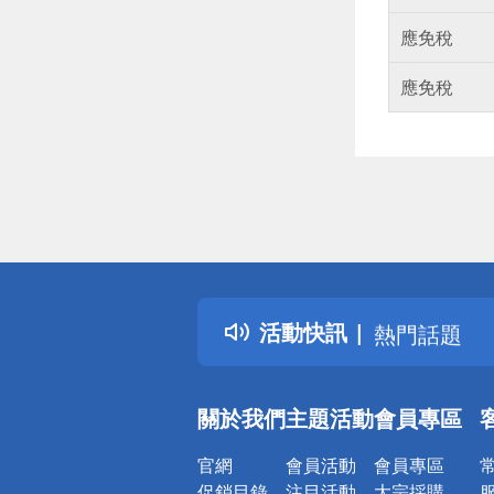
應免稅
應免稅
偏遠地區配
詐騙網頁！
得獎公告
活動快訊
熱門話題
銀行優惠
偏遠地區配
關於我們
主題活動
會員專區
詐騙網頁！
官網
會員活動
會員專區
促銷目錄
注目活動
大宗採購