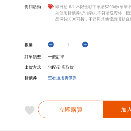
促銷活動
即日起-9/1 不限金額下單贈$200券(單
如使用折價券/折扣碼則不符贈送資格，
品滿$2,000可折，不得與其他優惠活動合
數量
訂單類型
一般訂單
出貨方式
宅配/到店取貨
折價券
查看適用折價券
立即購買
加