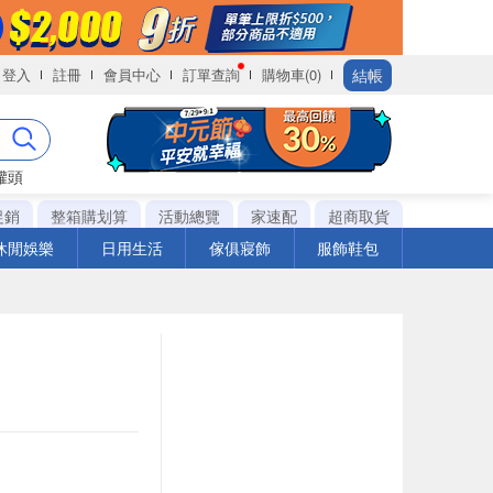
結帳
登入
註冊
會員中心
訂單查詢
購物車(0)
罐頭
促銷
整箱購划算
活動總覽
家速配
超商取貨
休閒娛樂
日用生活
傢俱寢飾
服飾鞋包