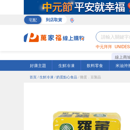
宅配
到店取貨
中元拜拜
UNIDES
米
巧克力
衛生紙
線上商
好康主題
生鮮冷凍
飲料零食
米油沖
首頁
/ 生鮮冷凍
/ 奶蛋點心食品
/ 雞蛋．豆製品