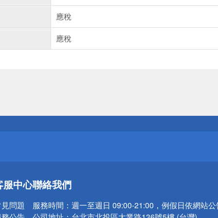
應稅
應稅
送
請小心！
送
客服中心
聯絡我們
請小心！
常見問題
服務時間：
週一至週日 09:00-21:00，例假日依網站
服務公告
公司地址：
台北市北投區大業路136號5樓 (台灣)