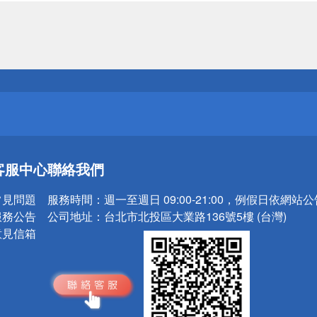
送
請小心！
送
客服中心
聯絡我們
請小心！
常見問題
服務時間：
週一至週日 09:00-21:00，例假日依網站
服務公告
公司地址：
台北市北投區大業路136號5樓 (台灣)
意見信箱