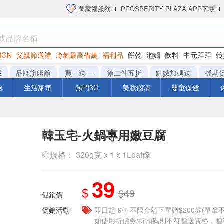
萬家福服務
PROSPERITY PLAZA APP下載
IGN
父親節送禮
冷氣最高省萬
福利品
餅乾
泡麵
飲料
中元拜拜
義
洋芋片
城
品牌旗艦館
買一送一
第二件五折
點數加碼送
檔期
泡
生活家電
熱門3C
美妝個清
嬰童保健
韓玉宅-火鍋專用嫩豆腐
◎規格： 320g克 x 1 x 1Loaf條
39
$
$49
促銷價
促銷活動
即日起-9/1 不限金額下單贈$200券(單
如使用折價券/折扣碼則不符贈送資格，