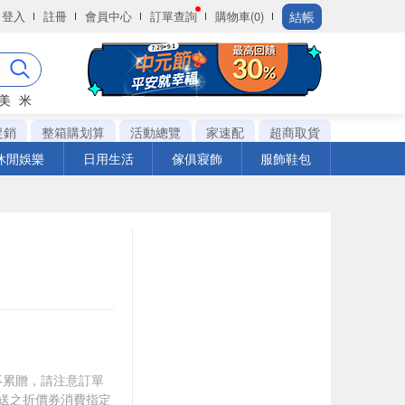
結帳
登入
註冊
會員中心
訂單查詢
購物車(0)
美
米
促銷
整箱購划算
活動總覽
家速配
超商取貨
休閒娛樂
日用生活
傢俱寢飾
服飾鞋包
筆不累贈，請注意訂單
贈送之折價券消費指定