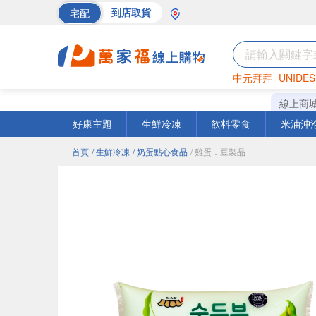
宅配
到店取貨
中元拜拜
UNIDES
巧克力
罐頭
海苔
線上商
好康主題
生鮮冷凍
飲料零食
米油沖
首頁
/ 生鮮冷凍
/ 奶蛋點心食品
/ 雞蛋．豆製品