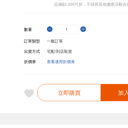
品滿$2,000可折，不得與其他優惠活動合
數量
訂單類型
一般訂單
出貨方式
宅配/到店取貨
折價券
查看適用折價券
立即購買
加