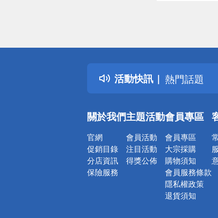
偏遠地區配
詐騙網頁！
得獎公告
活動快訊
熱門話題
銀行優惠
偏遠地區配
關於我們
主題活動
會員專區
詐騙網頁！
官網
會員活動
會員專區
促銷目錄
注目活動
大宗採購
分店資訊
得獎公佈
購物須知
保險服務
會員服務條款
隱私權政策
退貨須知