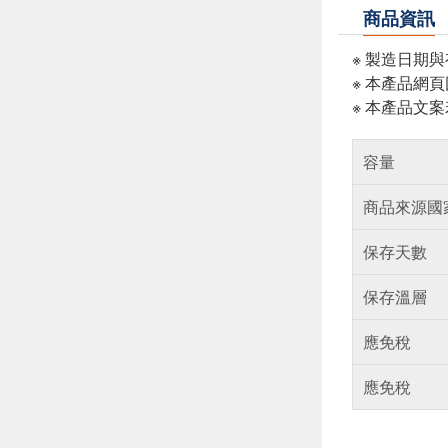
商品資訊
※ 製造日期
※ 本產品網
※ 本產品文
容量
商品來源國
保存天數
保存溫層
應免稅
應免稅