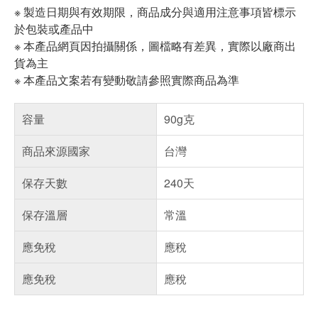
※ 製造日期與有效期限，商品成分與適用注意事項皆標示
於包裝或產品中
※ 本產品網頁因拍攝關係，圖檔略有差異，實際以廠商出
貨為主
※ 本產品文案若有變動敬請參照實際商品為準
容量
90g克
商品來源國家
台灣
保存天數
240天
保存溫層
常溫
應免稅
應稅
應免稅
應稅
偏遠地區配送