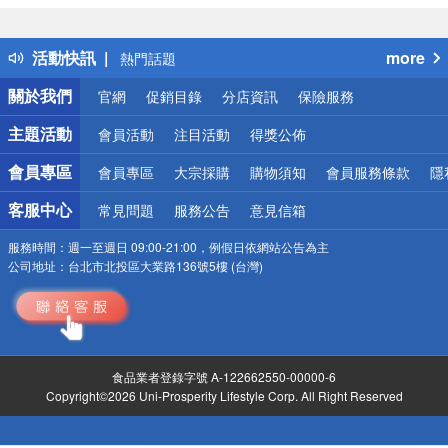
詐騙網頁！請小心！
得獎公告
活動快訊
more
熱門話題
銀行優惠
關於我們
官網
促銷目錄
分店資訊
保險服務
偏遠地區配送
詐騙網頁！請小心！
主題活動
會員活動
注目活動
得獎公佈
會員專區
會員專區
大宗採購
購物須知
會員服務條款
隱
客服中心
常見問題
服務公告
意見信箱
服務時間：
週一至週日 09:00-21:00，例假日依網站公告為主
公司地址：
台北市北投區大業路136號5樓 (台灣)
食品業者登錄字號 A-122662550-00000-6
Copyright©2026 Uni-Prosperity Lifestyle Corp. All Right Reserved