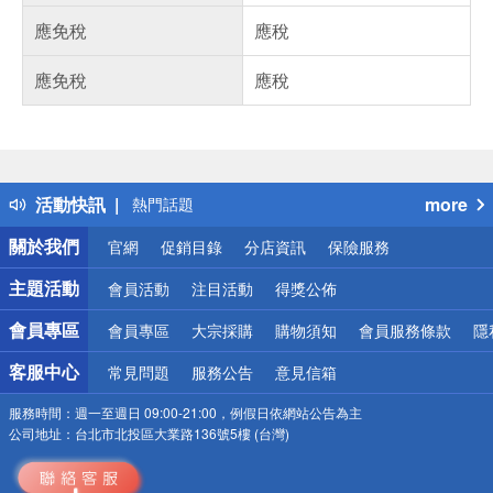
應免稅
應稅
應免稅
應稅
偏遠地區配送
詐騙網頁！請小心！
得獎公告
活動快訊
more
熱門話題
銀行優惠
關於我們
官網
促銷目錄
分店資訊
保險服務
偏遠地區配送
詐騙網頁！請小心！
主題活動
會員活動
注目活動
得獎公佈
會員專區
會員專區
大宗採購
購物須知
會員服務條款
隱
客服中心
常見問題
服務公告
意見信箱
服務時間：
週一至週日 09:00-21:00，例假日依網站公告為主
公司地址：
台北市北投區大業路136號5樓 (台灣)