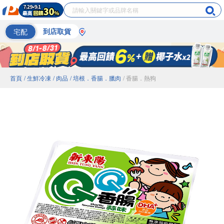
宅配
到店取貨
首頁
/ 生鮮冷凍
/ 肉品
/ 培根．香腸．臘肉
/ 香腸．熱狗