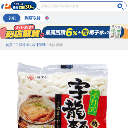
宅配
到店取貨
首頁
/ 生鮮冷凍
/ 冷凍調理
/ 水餃 麵食