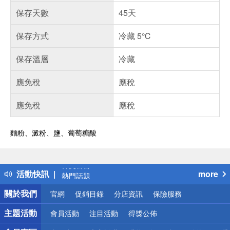
保存天數
45天
保存方式
冷藏 5℃
保存溫層
冷藏
應免稅
應稅
應免稅
應稅
麵粉、澱粉、鹽、葡萄糖酸
偏遠地區配送
詐騙網頁！請小心！
得獎公告
活動快訊
more
熱門話題
銀行優惠
關於我們
官網
促銷目錄
分店資訊
保險服務
偏遠地區配送
詐騙網頁！請小心！
主題活動
會員活動
注目活動
得獎公佈