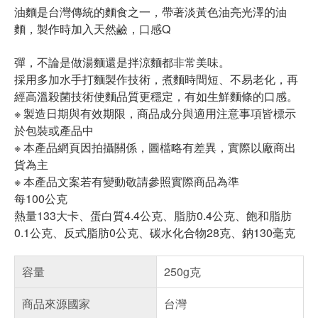
油麵是台灣傳統的麵食之一，帶著淡黃色油亮光澤的油
麵，製作時加入天然鹼，口感Q
彈，不論是做湯麵還是拌涼麵都非常美味。
採用多加水手打麵製作技術，煮麵時間短、不易老化，再
經高溫殺菌技術使麵品質更穩定，有如生鮮麵條的口感。
※ 製造日期與有效期限，商品成分與適用注意事項皆標示
於包裝或產品中
※ 本產品網頁因拍攝關係，圖檔略有差異，實際以廠商出
貨為主
※ 本產品文案若有變動敬請參照實際商品為準
每100公克
熱量133大卡、蛋白質4.4公克、脂肪0.4公克、飽和脂肪
0.1公克、反式脂肪0公克、碳水化合物28克、鈉130毫克
容量
250g克
商品來源國家
台灣