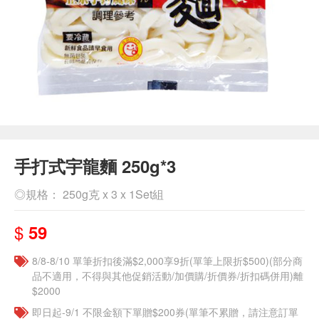
手打式宇龍麵 250g*3
◎規格： 250g克 x 3 x 1Set組
$
59
8/8-8/10 單筆折扣後滿$2,000享9折(單筆上限折$500)(部分商
品不適用，不得與其他促銷活動/加價購/折價券/折扣碼併用)離
$2000
即日起-9/1 不限金額下單贈$200券(單筆不累贈，請注意訂單