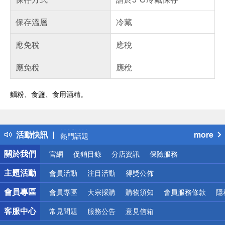
保存溫層
冷藏
應免稅
應稅
應免稅
應稅
麵粉、食鹽、食用酒精。
偏遠地區配送
詐騙網頁！請小心！
得獎公告
活動快訊
more
熱門話題
銀行優惠
關於我們
官網
促銷目錄
分店資訊
保險服務
偏遠地區配送
詐騙網頁！請小心！
主題活動
會員活動
注目活動
得獎公佈
會員專區
會員專區
大宗採購
購物須知
會員服務條款
隱
客服中心
常見問題
服務公告
意見信箱