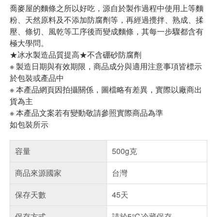
喬麥屋的麵條之所以好吃，源自於製作過程中使用上等麵
粉、天然原料及不添加防腐劑等，再經過攪拌、熟成、揉
壓、條切、風乾等工序後而變成麵條，其每一步驟都含有
極大學問。
★冰水製造品質提高★不含硼砂防腐劑
※ 製造日期與有效期限，商品成分與適用注意事項皆標示
於包裝或產品中
※ 本產品網頁因拍攝關係，圖檔略有差異，實際以廠商出
貨為主
※ 本產品文案若有變動敬請參照實際商品為準
如包裝所示
容量
500g克
商品來源國家
台灣
保存天數
45天
保存方式
請於5℃冷藏保存