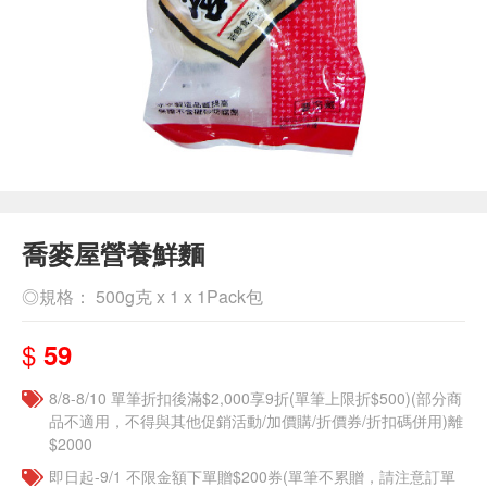
喬麥屋營養鮮麵
◎規格： 500g克 x 1 x 1Pack包
$
59
8/8-8/10 單筆折扣後滿$2,000享9折(單筆上限折$500)(部分商
品不適用，不得與其他促銷活動/加價購/折價券/折扣碼併用)離
$2000
即日起-9/1 不限金額下單贈$200券(單筆不累贈，請注意訂單