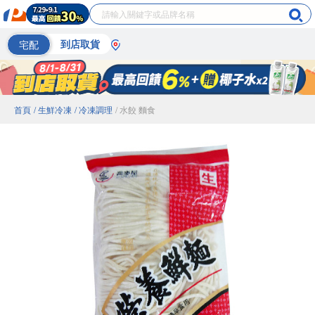
宅配
到店取貨
首頁
/ 生鮮冷凍
/ 冷凍調理
/ 水餃 麵食