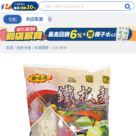
宅配
到店取貨
首頁
/ 生鮮冷凍
/ 冷凍調理
/ 水餃 麵食