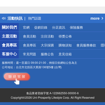
偏遠地區配送
詐騙網頁！請小心！
得獎公告
活動快訊
more
熱門話題
銀行優惠
關於我們
官網
促銷目錄
分店資訊
保險服務
偏遠地區配送
詐騙網頁！請小心！
主題活動
會員活動
注目活動
得獎公佈
會員專區
會員專區
大宗採購
購物須知
會員服務條款
隱
客服中心
常見問題
服務公告
意見信箱
服務時間：
週一至週日 09:00-21:00，例假日依網站公告為主
公司地址：
台北市北投區大業路136號5樓 (台灣)
食品業者登錄字號 A-122662550-00000-6
Copyright©2026 Uni-Prosperity Lifestyle Corp. All Right Reserved