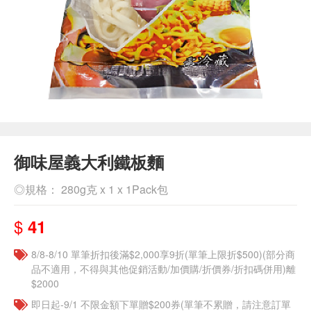
御味屋義大利鐵板麵
◎規格： 280g克 x 1 x 1Pack包
$
41
8/8-8/10 單筆折扣後滿$2,000享9折(單筆上限折$500)(部分商
品不適用，不得與其他促銷活動/加價購/折價券/折扣碼併用)離
$2000
即日起-9/1 不限金額下單贈$200券(單筆不累贈，請注意訂單