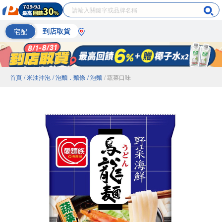
宅配
到店取貨
首頁
/ 米油沖泡
/ 泡麵．麵條
/ 泡麵
/ 蔬菜口味