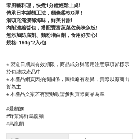
零廚藝料理，快煮1分鐘輕鬆上桌!
傳承日本製麵工法，麵條柔軟Q彈 !
湯頭充滿濃郁海味，鮮美甘甜!
內附濃縮醬包，搭配豐富蔬菜佐美味魚板!
無添加防腐劑、麵粉增白劑，食用好安心!
規格: 194g*2入/包
※ 製造日期與有效期限，商品成分與適用注意事項皆標示
於包裝或產品中
※ 本產品網頁因拍攝關係，圖檔略有差異，實際以廠商出
貨為主
※ 本產品文案若有變動敬請參照實際商品為準
#愛麵族
#野菜海鮮烏龍麵
#烏龍麵