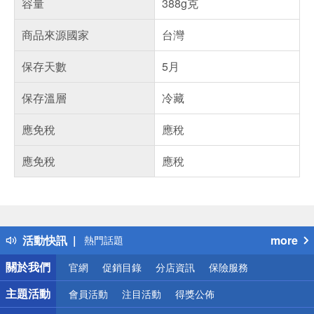
容量
388g克
商品來源國家
台灣
保存天數
5月
保存溫層
冷藏
應免稅
應稅
應免稅
應稅
偏遠地區配送
詐騙網頁！請小心！
得獎公告
活動快訊
more
熱門話題
銀行優惠
關於我們
官網
促銷目錄
分店資訊
保險服務
偏遠地區配送
詐騙網頁！請小心！
主題活動
會員活動
注目活動
得獎公佈