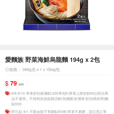
愛麵族 野菜海鮮烏龍麵 194g x 2包
◎規格： 388g克 x 1 x 1Bag包
$
79
$85
8/8-8/10 單筆折扣後滿$2,000享9折(單筆上限折$500)(部分商
品不適用，不得與其他促銷活動/加價購/折價券/折扣碼併用)離
$2000
即日起-9/1 不限金額下單贈$200券(單筆不累贈，請注意訂單