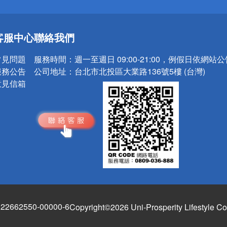
送
客服中心
聯絡我們
請小心！
常見問題
服務時間：
週一至週日 09:00-21:00，例假日依網站
服務公告
公司地址：
台北市北投區大業路136號5樓 (台灣)
意見信箱
662550-00000-6
Copyright©2026 Uni-Prosperity Lifestyle Co