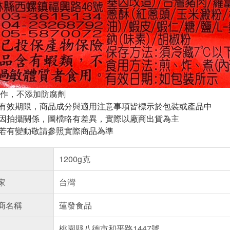
作，不添加防腐劑
與有效期限，商品成分與適用注意事項皆標示於包裝或產品中
頁因拍攝關係，圖檔略有差異，實際以廠商出貨為主
案若有變動敬請參照實際商品為準
1200g克
家
台灣
商名稱
蓮發食品
桃園縣八德市和平路1447號