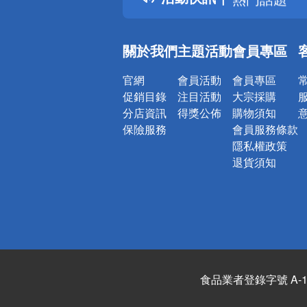
銀行優惠
偏遠地區配
關於我們
主題活動
會員專區
詐騙網頁！
官網
會員活動
會員專區
促銷目錄
注目活動
大宗採購
分店資訊
得獎公佈
購物須知
保險服務
會員服務條款
隱私權政策
退貨須知
食品業者登錄字號 A-122