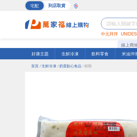
宅配
到店取貨
中元拜拜
UNIDES
巧克力
罐頭
海苔
線上商
好康主題
生鮮冷凍
飲料零食
米油沖
首頁
/ 生鮮冷凍
/ 奶蛋點心食品
/ 糕類