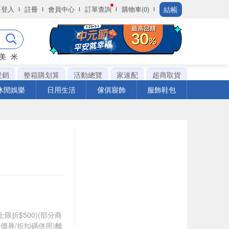
結帳
登入
註冊
會員中心
訂單查詢
購物車(0)
美
米
促銷
整箱購划算
活動總覽
家速配
超商取貨
休閒娛樂
日用生活
傢俱寢飾
服飾鞋包
筆上限折$500)(部分商
價券/折扣碼併用)離