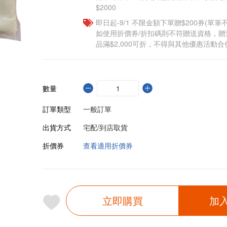
$2000
即日起-9/1 不限金額下單贈$200券(單
如使用折價券/折扣碼則不符贈送資格，
品滿$2,000可折，不得與其他優惠活動合
數量
訂單類型
一般訂單
出貨方式
宅配/到店取貨
折價券
查看適用折價券
立即購買
加