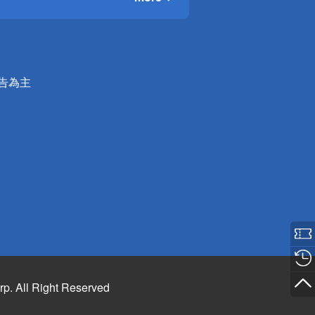
公告為主
rp. All Right Reserved