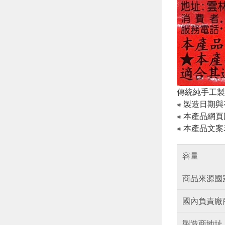
傳統純手工製
※ 製造日期
※ 本產品網
※ 本產品文
容量
商品來源國
國內負責廠
製造商地址