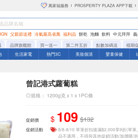
萬家福服務
PROSPERITY PLAZA APP下載
IGN
父親節送禮
冷氣最高省萬
福利品
餅乾
泡麵
飲料
中元拜拜
義
洋芋片
城
品牌旗艦館
買一送一
第二件五折
點數加碼送
檔期
泡
生活家電
熱門3C
美妝個清
嬰童保健
曾記港式蘿蔔糕
◎規格： 1200g克 x 1 x 1PC條
109
$
$132
促銷價
促銷活動
8/8-8/10 單筆折扣後滿$2,000享9折(單
品不適用，不得與其他促銷活動/加價購/折