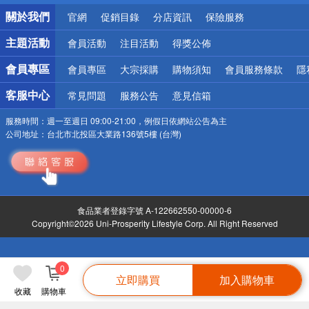
銀行優惠
關於我們
官網
促銷目錄
分店資訊
保險服務
偏遠地區配送
詐騙網頁！請小心！
主題活動
會員活動
注目活動
得獎公佈
會員專區
會員專區
大宗採購
購物須知
會員服務條款
隱
客服中心
常見問題
服務公告
意見信箱
服務時間：
週一至週日 09:00-21:00，例假日依網站公告為主
公司地址：
台北市北投區大業路136號5樓 (台灣)
食品業者登錄字號 A-122662550-00000-6
Copyright©2026 Uni-Prosperity Lifestyle Corp. All Right Reserved
0
立即購買
加入購物車
收藏
購物車