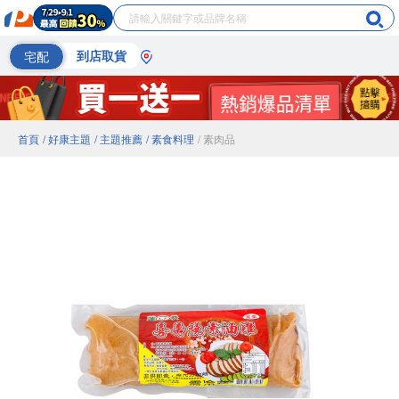
宅配
到店取貨
首頁
/ 好康主題
/ 主題推薦
/ 素食料理
/ 素肉品