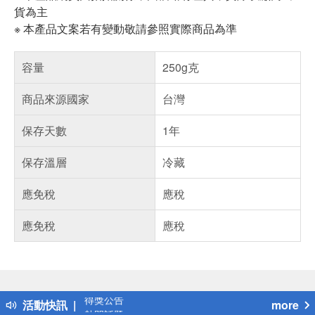
貨為主
※ 本產品文案若有變動敬請參照實際商品為準
容量
250g克
商品來源國家
台灣
保存天數
1年
保存溫層
冷藏
應免稅
應稅
應免稅
應稅
偏遠地區配送
詐騙網頁！請小心！
得獎公告
活動快訊
more
熱門話題