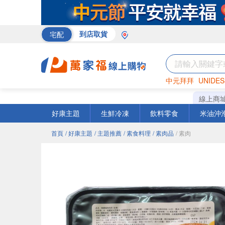
宅配
到店取貨
中元拜拜
UNIDES
巧克力
罐頭
咖啡
線上商
好康主題
生鮮冷凍
飲料零食
米油沖
首頁
/ 好康主題
/ 主題推薦
/ 素食料理
/ 素肉品
/ 素肉