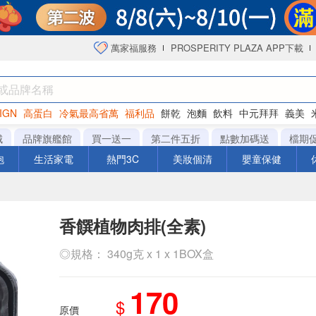
萬家福服務
PROSPERITY PLAZA APP下載
IGN
高蛋白
冷氣最高省萬
福利品
餅乾
泡麵
飲料
中元拜拜
義美
海苔
城
品牌旗艦館
買一送一
第二件五折
點數加碼送
檔期
泡
生活家電
熱門3C
美妝個清
嬰童保健
香饌植物肉排(全素)
◎規格： 340g克 x 1 x 1BOX盒
170
$
原價