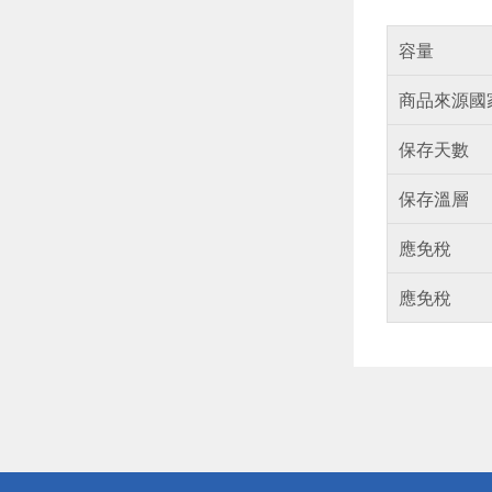
容量
商品來源國
保存天數
保存溫層
應免稅
應免稅
偏遠地區配
詐騙網頁！