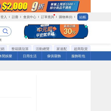
結帳
登入
註冊
會員中心
訂單查詢
購物車(0)
米
促銷
整箱購划算
活動總覽
家速配
超商取貨
休閒娛樂
日用生活
傢俱寢飾
服飾鞋包