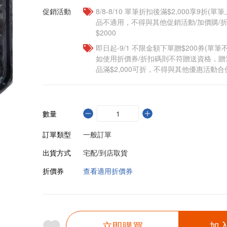
促銷活動
8/8-8/10 單筆折扣後滿$2,000享9折(單
品不適用，不得與其他促銷活動/加價購/折
$2000
即日起-9/1 不限金額下單贈$200券(單
如使用折價券/折扣碼則不符贈送資格，
品滿$2,000可折，不得與其他優惠活動合
數量
訂單類型
一般訂單
出貨方式
宅配/到店取貨
折價券
查看適用折價券
立即購買
加