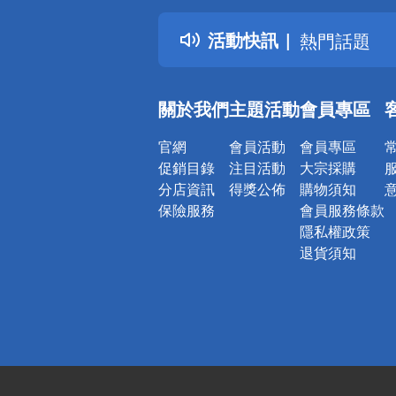
得獎公告
活動快訊
熱門話題
銀行優惠
偏遠地區配
關於我們
主題活動
會員專區
詐騙網頁！
官網
會員活動
會員專區
促銷目錄
注目活動
大宗採購
分店資訊
得獎公佈
購物須知
保險服務
會員服務條款
隱私權政策
退貨須知