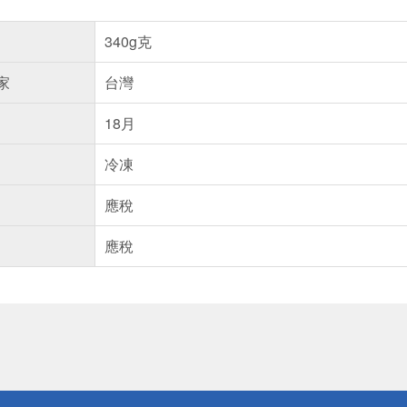
340g克
家
台灣
18月
冷凍
應稅
應稅
送
請小心！