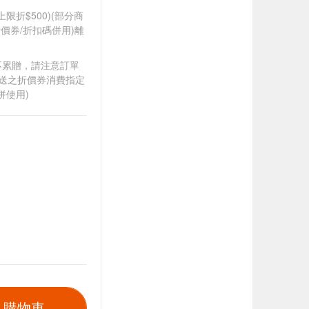
筆上限折$500)(部分商
價券/折扣碼併用)離
筆不累贈，請注意訂單
贈送之折價券消費指定
併使用)
入購物車